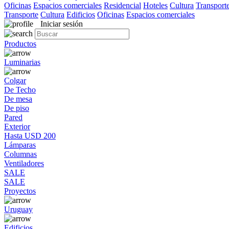
Oficinas
Espacios comerciales
Residencial
Hoteles
Cultura
Transport
Transporte
Cultura
Edificios
Oficinas
Espacios comerciales
Iniciar sesión
Productos
Luminarias
Colgar
De Techo
De mesa
De piso
Pared
Exterior
Hasta USD 200
Lámparas
Columnas
Ventiladores
SALE
SALE
Proyectos
Uruguay
Edificios