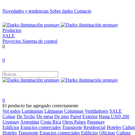
Novedades y tendencias
Sobre darko
Contacto
Productos
SALE
Proyectos
Sistema de control
0
0
0
El producto fue agregado correctamente
Ver todos
Luminarias
Lámparas
Columnas
Ventiladores
SALE
Colgar
De Techo
De mesa
De piso
Pared
Exterior
Hasta USD 200
Uruguay
Argentina
Costa Rica
Otros Países
Paraguay
Edificios
Espacios comerciales
Transporte
Residencial
Hoteles
Cultur
Hoteles
Transporte
Espacios comerciales
Edificios
Oficinas
Cultura