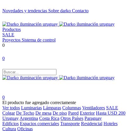
Novedades y tendencias
Sobre darko
Contacto
Productos
SALE
Proyectos
Sistema de control
0
0
0
El producto fue agregado correctamente
Ver todos
Luminarias
Lámparas
Columnas
Ventiladores
SALE
Colgar
De Techo
De mesa
De piso
Pared
Exterior
Hasta USD 200
Uruguay
Argentina
Costa Rica
Otros Países
Paraguay
Edificios
Espacios comerciales
Transporte
Residencial
Hoteles
Cultura
Oficinas