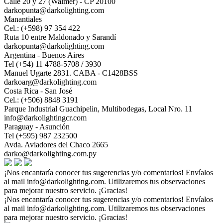
Calle 20 y 27 (Walmer) - CP 20100
darkopunta@darkolighting.com
Manantiales
Cel.: (+598) 97 354 422
Ruta 10 entre Maldonado y Sarandí
darkopunta@darkolighting.com
Argentina - Buenos Aires
Tel (+54) 11 4788-5708 / 3930
Manuel Ugarte 2831. CABA - C1428BSS
darkoarg@darkolighting.com
Costa Rica - San José
Cel.: (+506) 8848 3191
Parque Industrial Guachipelin, Multibodegas, Local Nro. 11
info@darkolightingcr.com
Paraguay - Asunción
Tel (+595) 987 232500
Avda. Aviadores del Chaco 2665
darko@darkolighting.com.py
¡Nos encantaría conocer tus sugerencias y/o comentarios! Envíalos
al mail
info@darkolighting.com
. Utilizaremos tus observaciones
para mejorar nuestro servicio. ¡Gracias!
¡Nos encantaría conocer tus sugerencias y/o comentarios! Envíalos
al mail
info@darkolighting.com
. Utilizaremos tus observaciones
para mejorar nuestro servicio. ¡Gracias!