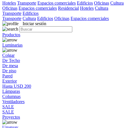
Hoteles
Transporte
Espacios comerciales
Edificios
Oficinas
Cultura
Oficinas
Espacios comerciales
Residencial
Hoteles
Cultura
Transporte
Edificios
Transporte
Cultura
Edificios
Oficinas
Espacios comerciales
Iniciar sesión
Productos
Luminarias
Colgar
De Techo
De mesa
De piso
Pared
Exterior
Hasta USD 200
Lámparas
Columnas
Ventiladores
SALE
SALE
Proyectos
Uruguay