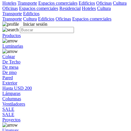
Hoteles
Transporte
Espacios comerciales
Edificios
Oficinas
Cultura
Oficinas
Espacios comerciales
Residencial
Hoteles
Cultura
Transporte
Edificios
Transporte
Cultura
Edificios
Oficinas
Espacios comerciales
Iniciar sesión
Productos
Luminarias
Colgar
De Techo
De mesa
De piso
Pared
Exterior
Hasta USD 200
Lámparas
Columnas
Ventiladores
SALE
SALE
Proyectos
Uruguay