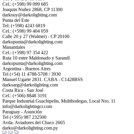
Cel.: (+598) 99 099 685
Joaquin Nuñez 2868, CP 11300
darkouy@darkolighting.com
Punta del Este
Tel: (+598) 4243 6819
Cel.: (+598) 99 404 059
Calle 20 y 27 (Walmer) - CP 20100
darkopunta@darkolighting.com
Manantiales
Cel.: (+598) 97 354 422
Ruta 10 entre Maldonado y Sarandí
darkopunta@darkolighting.com
Argentina - Buenos Aires
Tel (+54) 11 4788-5708 / 3930
Manuel Ugarte 2831. CABA - C1428BSS
darkoarg@darkolighting.com
Costa Rica - San José
Cel.: (+506) 8848 3191
Parque Industrial Guachipelin, Multibodegas, Local Nro. 11
info@darkolightingcr.com
Paraguay - Asunción
Tel (+595) 987 232500
Avda. Aviadores del Chaco 2665
darko@darkolighting.com.py