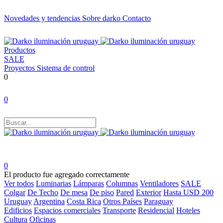
Novedades y tendencias
Sobre darko
Contacto
Productos
SALE
Proyectos
Sistema de control
0
0
0
El producto fue agregado correctamente
Ver todos
Luminarias
Lámparas
Columnas
Ventiladores
SALE
Colgar
De Techo
De mesa
De piso
Pared
Exterior
Hasta USD 200
Uruguay
Argentina
Costa Rica
Otros Países
Paraguay
Edificios
Espacios comerciales
Transporte
Residencial
Hoteles
Cultura
Oficinas