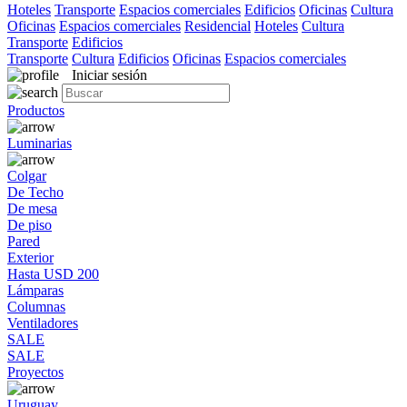
Hoteles
Transporte
Espacios comerciales
Edificios
Oficinas
Cultura
Oficinas
Espacios comerciales
Residencial
Hoteles
Cultura
Transporte
Edificios
Transporte
Cultura
Edificios
Oficinas
Espacios comerciales
Iniciar sesión
Productos
Luminarias
Colgar
De Techo
De mesa
De piso
Pared
Exterior
Hasta USD 200
Lámparas
Columnas
Ventiladores
SALE
SALE
Proyectos
Uruguay