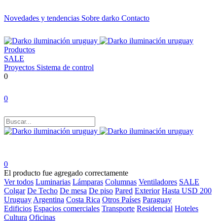
Novedades y tendencias
Sobre darko
Contacto
Productos
SALE
Proyectos
Sistema de control
0
0
0
El producto fue agregado correctamente
Ver todos
Luminarias
Lámparas
Columnas
Ventiladores
SALE
Colgar
De Techo
De mesa
De piso
Pared
Exterior
Hasta USD 200
Uruguay
Argentina
Costa Rica
Otros Países
Paraguay
Edificios
Espacios comerciales
Transporte
Residencial
Hoteles
Cultura
Oficinas