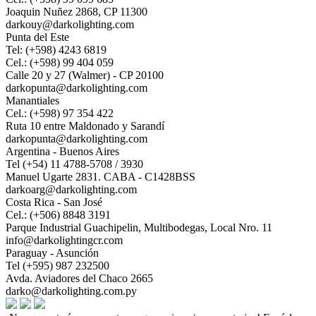
Joaquin Nuñez 2868, CP 11300
darkouy@darkolighting.com
Punta del Este
Tel: (+598) 4243 6819
Cel.: (+598) 99 404 059
Calle 20 y 27 (Walmer) - CP 20100
darkopunta@darkolighting.com
Manantiales
Cel.: (+598) 97 354 422
Ruta 10 entre Maldonado y Sarandí
darkopunta@darkolighting.com
Argentina - Buenos Aires
Tel (+54) 11 4788-5708 / 3930
Manuel Ugarte 2831. CABA - C1428BSS
darkoarg@darkolighting.com
Costa Rica - San José
Cel.: (+506) 8848 3191
Parque Industrial Guachipelin, Multibodegas, Local Nro. 11
info@darkolightingcr.com
Paraguay - Asunción
Tel (+595) 987 232500
Avda. Aviadores del Chaco 2665
darko@darkolighting.com.py