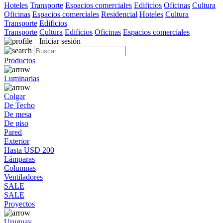
Hoteles
Transporte
Espacios comerciales
Edificios
Oficinas
Cultura
Oficinas
Espacios comerciales
Residencial
Hoteles
Cultura
Transporte
Edificios
Transporte
Cultura
Edificios
Oficinas
Espacios comerciales
Iniciar sesión
Productos
Luminarias
Colgar
De Techo
De mesa
De piso
Pared
Exterior
Hasta USD 200
Lámparas
Columnas
Ventiladores
SALE
SALE
Proyectos
Uruguay