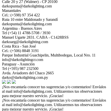
Calle 20 y 27 (Walmer) - CP 20100
darkopunta@darkolighting.com
Manantiales
Cel.: (+598) 97 354 422
Ruta 10 entre Maldonado y Sarandí
darkopunta@darkolighting.com
Argentina - Buenos Aires
Tel (+54) 11 4788-5708 / 3930
Manuel Ugarte 2831. CABA - C1428BSS
darkoarg@darkolighting.com
Costa Rica - San José
Cel.: (+506) 8848 3191
Parque Industrial Guachipelin, Multibodegas, Local Nro. 11
info@darkolightingcr.com
Paraguay - Asunción
Tel (+595) 987 232500
Avda. Aviadores del Chaco 2665
darko@darkolighting.com.py
¡Nos encantaría conocer tus sugerencias y/o comentarios! Envíalos
al mail
info@darkolighting.com
. Utilizaremos tus observaciones
para mejorar nuestro servicio. ¡Gracias!
¡Nos encantaría conocer tus sugerencias y/o comentarios! Envíalos
al mail
info@darkolighting.com
. Utilizaremos tus observaciones
para mejorar nuestro servicio. ¡Gracias!