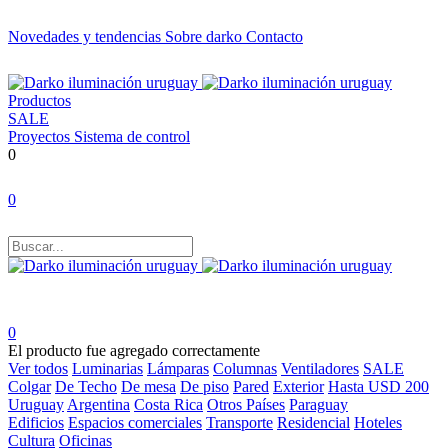
Novedades y tendencias
Sobre darko
Contacto
Productos
SALE
Proyectos
Sistema de control
0
0
0
El producto fue agregado correctamente
Ver todos
Luminarias
Lámparas
Columnas
Ventiladores
SALE
Colgar
De Techo
De mesa
De piso
Pared
Exterior
Hasta USD 200
Uruguay
Argentina
Costa Rica
Otros Países
Paraguay
Edificios
Espacios comerciales
Transporte
Residencial
Hoteles
Cultura
Oficinas