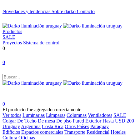
Novedades y tendencias
Sobre darko
Contacto
Productos
SALE
Proyectos
Sistema de control
0
0
0
El producto fue agregado correctamente
Ver todos
Luminarias
Lámparas
Columnas
Ventiladores
SALE
Colgar
De Techo
De mesa
De piso
Pared
Exterior
Hasta USD 200
Uruguay
Argentina
Costa Rica
Otros Países
Paraguay
Edificios
Espacios comerciales
Transporte
Residencial
Hoteles
Cultura
Oficinas