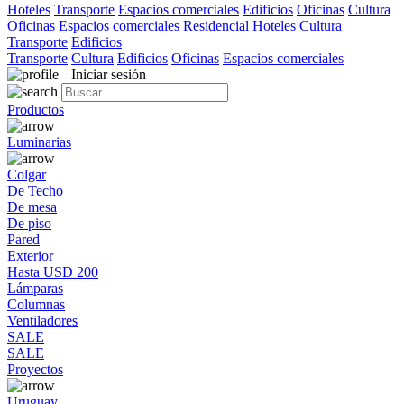
Hoteles
Transporte
Espacios comerciales
Edificios
Oficinas
Cultura
Oficinas
Espacios comerciales
Residencial
Hoteles
Cultura
Transporte
Edificios
Transporte
Cultura
Edificios
Oficinas
Espacios comerciales
Iniciar sesión
Productos
Luminarias
Colgar
De Techo
De mesa
De piso
Pared
Exterior
Hasta USD 200
Lámparas
Columnas
Ventiladores
SALE
SALE
Proyectos
Uruguay