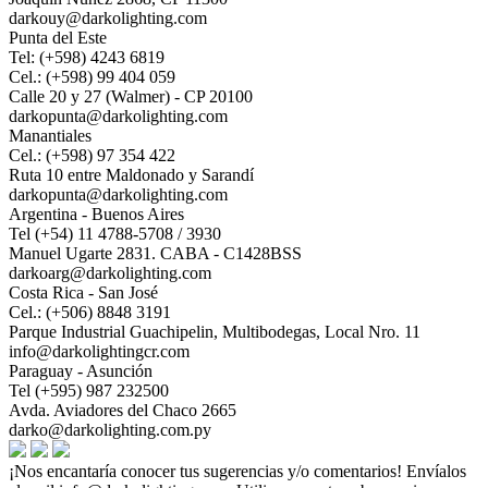
darkouy@darkolighting.com
Punta del Este
Tel: (+598) 4243 6819
Cel.: (+598) 99 404 059
Calle 20 y 27 (Walmer) - CP 20100
darkopunta@darkolighting.com
Manantiales
Cel.: (+598) 97 354 422
Ruta 10 entre Maldonado y Sarandí
darkopunta@darkolighting.com
Argentina - Buenos Aires
Tel (+54) 11 4788-5708 / 3930
Manuel Ugarte 2831. CABA - C1428BSS
darkoarg@darkolighting.com
Costa Rica - San José
Cel.: (+506) 8848 3191
Parque Industrial Guachipelin, Multibodegas, Local Nro. 11
info@darkolightingcr.com
Paraguay - Asunción
Tel (+595) 987 232500
Avda. Aviadores del Chaco 2665
darko@darkolighting.com.py
¡Nos encantaría conocer tus sugerencias y/o comentarios! Envíalos