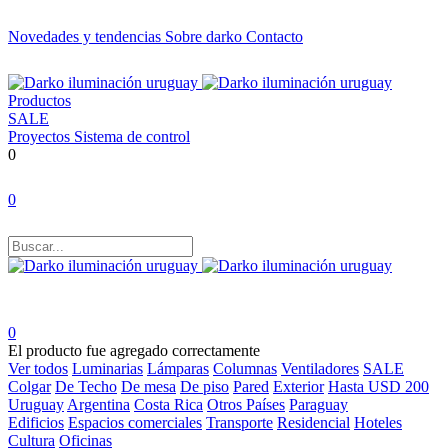
Novedades y tendencias
Sobre darko
Contacto
Productos
SALE
Proyectos
Sistema de control
0
0
0
El producto fue agregado correctamente
Ver todos
Luminarias
Lámparas
Columnas
Ventiladores
SALE
Colgar
De Techo
De mesa
De piso
Pared
Exterior
Hasta USD 200
Uruguay
Argentina
Costa Rica
Otros Países
Paraguay
Edificios
Espacios comerciales
Transporte
Residencial
Hoteles
Cultura
Oficinas