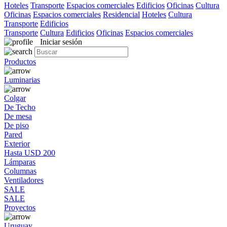
Hoteles
Transporte
Espacios comerciales
Edificios
Oficinas
Cultura
Oficinas
Espacios comerciales
Residencial
Hoteles
Cultura
Transporte
Edificios
Transporte
Cultura
Edificios
Oficinas
Espacios comerciales
Iniciar sesión
Productos
Luminarias
Colgar
De Techo
De mesa
De piso
Pared
Exterior
Hasta USD 200
Lámparas
Columnas
Ventiladores
SALE
SALE
Proyectos
Uruguay