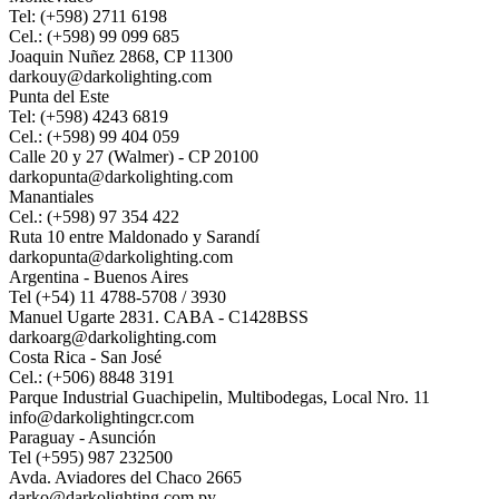
Tel: (+598) 2711 6198
Cel.: (+598) 99 099 685
Joaquin Nuñez 2868, CP 11300
darkouy@darkolighting.com
Punta del Este
Tel: (+598) 4243 6819
Cel.: (+598) 99 404 059
Calle 20 y 27 (Walmer) - CP 20100
darkopunta@darkolighting.com
Manantiales
Cel.: (+598) 97 354 422
Ruta 10 entre Maldonado y Sarandí
darkopunta@darkolighting.com
Argentina - Buenos Aires
Tel (+54) 11 4788-5708 / 3930
Manuel Ugarte 2831. CABA - C1428BSS
darkoarg@darkolighting.com
Costa Rica - San José
Cel.: (+506) 8848 3191
Parque Industrial Guachipelin, Multibodegas, Local Nro. 11
info@darkolightingcr.com
Paraguay - Asunción
Tel (+595) 987 232500
Avda. Aviadores del Chaco 2665
darko@darkolighting.com.py