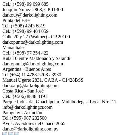
Cel.: (+598) 99 099 685
Joaquin Nuñez 2868, CP 11300
darkouy@darkolighting.com
Punta del Este
Tel: (+598) 4243 6819
Cel.: (+598) 99 404 059
Calle 20 y 27 (Walmer) - CP 20100
darkopunta@darkolighting.com
Manantiales
Cel.: (+598) 97 354 422
Ruta 10 entre Maldonado y Sarandí
darkopunta@darkolighting.com
Argentina - Buenos Aires
Tel (+54) 11 4788-5708 / 3930
Manuel Ugarte 2831. CABA - C1428BSS
darkoarg@darkolighting.com
Costa Rica - San José
Cel.: (+506) 8848 3191
Parque Industrial Guachipelin, Multibodegas, Local Nro. 11
info@darkolightingcr.com
Paraguay - Asunción
Tel (+595) 987 232500
Avda. Aviadores del Chaco 2665
darko@darkolighting.com.py