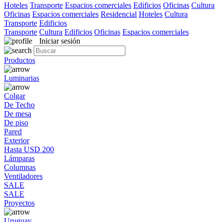
Hoteles
Transporte
Espacios comerciales
Edificios
Oficinas
Cultura
Oficinas
Espacios comerciales
Residencial
Hoteles
Cultura
Transporte
Edificios
Transporte
Cultura
Edificios
Oficinas
Espacios comerciales
Iniciar sesión
Productos
Luminarias
Colgar
De Techo
De mesa
De piso
Pared
Exterior
Hasta USD 200
Lámparas
Columnas
Ventiladores
SALE
SALE
Proyectos
Uruguay