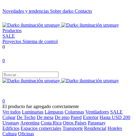
Novedades y tendencias
Sobre darko
Contacto
Productos
SALE
Proyectos
Sistema de control
0
0
0
El producto fue agregado correctamente
Ver todos
Luminarias
Lámparas
Columnas
Ventiladores
SALE
Colgar
De Techo
De mesa
De piso
Pared
Exterior
Hasta USD 200
Uruguay
Argentina
Costa Rica
Otros Países
Paraguay
Edificios
Espacios comerciales
Transporte
Residencial
Hoteles
Cultura
Oficinas