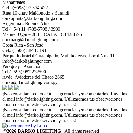
Manantiales
Cel.: (+598) 97 354 422
Ruta 10 entre Maldonado y Sarandí
darkopunta@darkolighting.com
Argentina - Buenos Aires
Tel (+54) 11 4788-5708 / 3930
Manuel Ugarte 2831. CABA - C1428BSS
darkoarg@darkolighting.com
Costa Rica - San José
Cel.: (+506) 8848 3191
Parque Industrial Guachipelin, Multibodegas, Local Nro. 11
info@darkolightingcr.com
Paraguay - Asunción
Tel (+595) 987 232500
Avda. Aviadores del Chaco 2665
darko@darkolighting.com.py
¡Nos encantaría conocer tus sugerencias y/o comentarios! Envíalos
al mail
info@darkolighting.com
. Utilizaremos tus observaciones
para mejorar nuestro servicio. ¡Gracias!
¡Nos encantaría conocer tus sugerencias y/o comentarios! Envíalos
al mail
info@darkolighting.com
. Utilizaremos tus observaciones
para mejorar nuestro servicio. ¡Gracias!
@
2026 DARKO LIGHTING
- All rights reserved