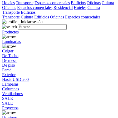
Hoteles
Transporte
Espacios comerciales
Edificios
Oficinas
Cultura
Oficinas
Espacios comerciales
Residencial
Hoteles
Cultura
Transporte
Edificios
Transporte
Cultura
Edificios
Oficinas
Espacios comerciales
Iniciar sesión
Productos
Luminarias
Colgar
De Techo
De mesa
De piso
Pared
Exterior
Hasta USD 200
Lámparas
Columnas
Ventiladores
SALE
SALE
Proyectos
Uruguay