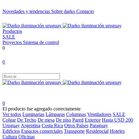
Novedades y tendencias
Sobre darko
Contacto
Productos
SALE
Proyectos
Sistema de control
0
0
0
El producto fue agregado correctamente
Ver todos
Luminarias
Lámparas
Columnas
Ventiladores
SALE
Colgar
De Techo
De mesa
De piso
Pared
Exterior
Hasta USD 200
Uruguay
Argentina
Costa Rica
Otros Países
Paraguay
Edificios
Espacios comerciales
Transporte
Residencial
Hoteles
Cultura
Oficinas