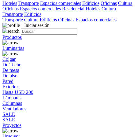
Hoteles
Transporte
Espacios comerciales
Edificios
Oficinas
Cultura
Oficinas
Espacios comerciales
Residencial
Hoteles
Cultura
Transporte
Edificios
Transporte
Cultura
Edificios
Oficinas
Espacios comerciales
Iniciar sesión
Productos
Luminarias
Colgar
De Techo
De mesa
De piso
Pared
Exterior
Hasta USD 200
Lámparas
Columnas
Ventiladores
SALE
SALE
Proyectos
Uruguay