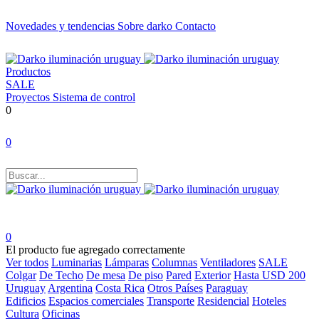
Novedades y tendencias
Sobre darko
Contacto
Productos
SALE
Proyectos
Sistema de control
0
0
0
El producto fue agregado correctamente
Ver todos
Luminarias
Lámparas
Columnas
Ventiladores
SALE
Colgar
De Techo
De mesa
De piso
Pared
Exterior
Hasta USD 200
Uruguay
Argentina
Costa Rica
Otros Países
Paraguay
Edificios
Espacios comerciales
Transporte
Residencial
Hoteles
Cultura
Oficinas