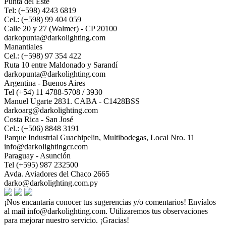
Punta del Este
Tel: (+598) 4243 6819
Cel.: (+598) 99 404 059
Calle 20 y 27 (Walmer) - CP 20100
darkopunta@darkolighting.com
Manantiales
Cel.: (+598) 97 354 422
Ruta 10 entre Maldonado y Sarandí
darkopunta@darkolighting.com
Argentina - Buenos Aires
Tel (+54) 11 4788-5708 / 3930
Manuel Ugarte 2831. CABA - C1428BSS
darkoarg@darkolighting.com
Costa Rica - San José
Cel.: (+506) 8848 3191
Parque Industrial Guachipelin, Multibodegas, Local Nro. 11
info@darkolightingcr.com
Paraguay - Asunción
Tel (+595) 987 232500
Avda. Aviadores del Chaco 2665
darko@darkolighting.com.py
¡Nos encantaría conocer tus sugerencias y/o comentarios! Envíalos
al mail
info@darkolighting.com
. Utilizaremos tus observaciones
para mejorar nuestro servicio. ¡Gracias!