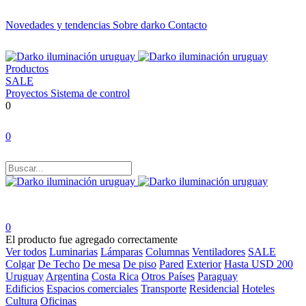
Novedades y tendencias
Sobre darko
Contacto
Productos
SALE
Proyectos
Sistema de control
0
0
0
El producto fue agregado correctamente
Ver todos
Luminarias
Lámparas
Columnas
Ventiladores
SALE
Colgar
De Techo
De mesa
De piso
Pared
Exterior
Hasta USD 200
Uruguay
Argentina
Costa Rica
Otros Países
Paraguay
Edificios
Espacios comerciales
Transporte
Residencial
Hoteles
Cultura
Oficinas