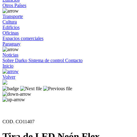
Otros Países
Transporte
Cultura
Edificios
Oficinas
Espacios comerciales
Paraguay
Noticias
Sobre Darko
Sistema de control
Contacto
Inicio
Volver
COD. CO11407
Tira de LED Neón Flex