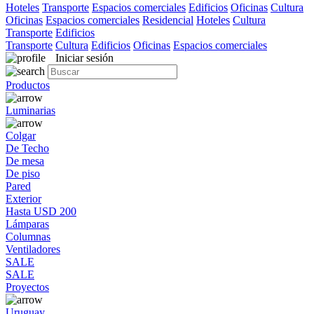
Hoteles
Transporte
Espacios comerciales
Edificios
Oficinas
Cultura
Oficinas
Espacios comerciales
Residencial
Hoteles
Cultura
Transporte
Edificios
Transporte
Cultura
Edificios
Oficinas
Espacios comerciales
Iniciar sesión
Productos
Luminarias
Colgar
De Techo
De mesa
De piso
Pared
Exterior
Hasta USD 200
Lámparas
Columnas
Ventiladores
SALE
SALE
Proyectos
Uruguay