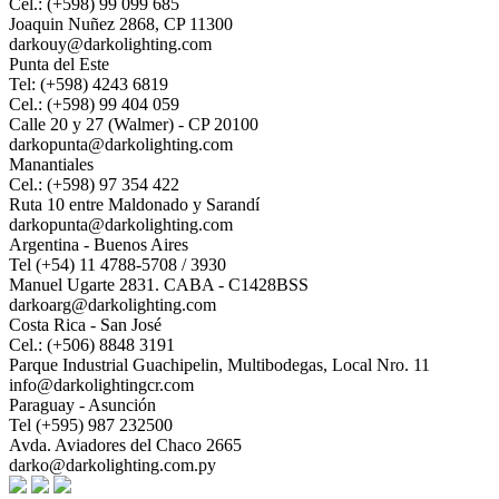
Cel.: (+598) 99 099 685
Joaquin Nuñez 2868, CP 11300
darkouy@darkolighting.com
Punta del Este
Tel: (+598) 4243 6819
Cel.: (+598) 99 404 059
Calle 20 y 27 (Walmer) - CP 20100
darkopunta@darkolighting.com
Manantiales
Cel.: (+598) 97 354 422
Ruta 10 entre Maldonado y Sarandí
darkopunta@darkolighting.com
Argentina - Buenos Aires
Tel (+54) 11 4788-5708 / 3930
Manuel Ugarte 2831. CABA - C1428BSS
darkoarg@darkolighting.com
Costa Rica - San José
Cel.: (+506) 8848 3191
Parque Industrial Guachipelin, Multibodegas, Local Nro. 11
info@darkolightingcr.com
Paraguay - Asunción
Tel (+595) 987 232500
Avda. Aviadores del Chaco 2665
darko@darkolighting.com.py