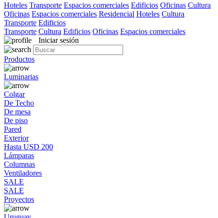
Hoteles
Transporte
Espacios comerciales
Edificios
Oficinas
Cultura
Oficinas
Espacios comerciales
Residencial
Hoteles
Cultura
Transporte
Edificios
Transporte
Cultura
Edificios
Oficinas
Espacios comerciales
Iniciar sesión
Productos
Luminarias
Colgar
De Techo
De mesa
De piso
Pared
Exterior
Hasta USD 200
Lámparas
Columnas
Ventiladores
SALE
SALE
Proyectos
Uruguay