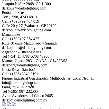
Joaquin Nuñez 2868, CP 11300
darkouy@darkolighting.com
Punta del Este
Tel: (+598) 4243 6819
Cel.: (+598) 99 404 059
Calle 20 y 27 (Walmer) - CP 20100
darkopunta@darkolighting.com
Manantiales
Cel.: (+598) 97 354 422
Ruta 10 entre Maldonado y Sarandí
darkopunta@darkolighting.com
Argentina - Buenos Aires
Tel (+54) 11 4788-5708 / 3930
Manuel Ugarte 2831. CABA - C1428BSS
darkoarg@darkolighting.com
Costa Rica - San José
Cel.: (+506) 8848 3191
Parque Industrial Guachipelin, Multibodegas, Local Nro. 11
info@darkolightingcr.com
Paraguay - Asunción
Tel (+595) 987 232500
Avda. Aviadores del Chaco 2665
darko@darkolighting.com.py