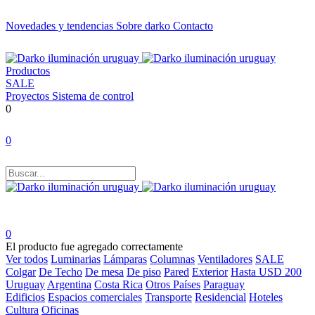
Novedades y tendencias
Sobre darko
Contacto
Productos
SALE
Proyectos
Sistema de control
0
0
0
El producto fue agregado correctamente
Ver todos
Luminarias
Lámparas
Columnas
Ventiladores
SALE
Colgar
De Techo
De mesa
De piso
Pared
Exterior
Hasta USD 200
Uruguay
Argentina
Costa Rica
Otros Países
Paraguay
Edificios
Espacios comerciales
Transporte
Residencial
Hoteles
Cultura
Oficinas