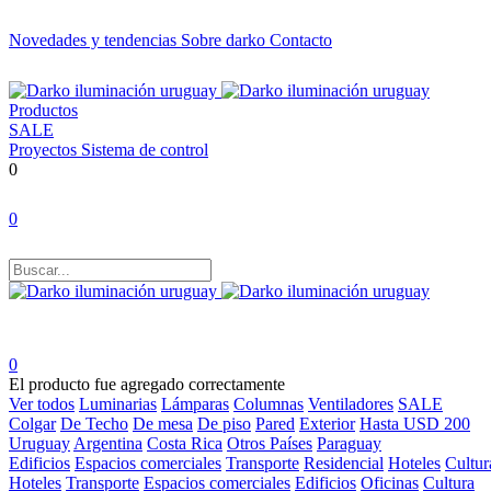
Novedades y tendencias
Sobre darko
Contacto
Productos
SALE
Proyectos
Sistema de control
0
0
0
El producto fue agregado correctamente
Ver todos
Luminarias
Lámparas
Columnas
Ventiladores
SALE
Colgar
De Techo
De mesa
De piso
Pared
Exterior
Hasta USD 200
Uruguay
Argentina
Costa Rica
Otros Países
Paraguay
Edificios
Espacios comerciales
Transporte
Residencial
Hoteles
Cultur
Hoteles
Transporte
Espacios comerciales
Edificios
Oficinas
Cultura