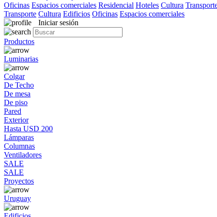
Oficinas
Espacios comerciales
Residencial
Hoteles
Cultura
Transport
Transporte
Cultura
Edificios
Oficinas
Espacios comerciales
Iniciar sesión
Productos
Luminarias
Colgar
De Techo
De mesa
De piso
Pared
Exterior
Hasta USD 200
Lámparas
Columnas
Ventiladores
SALE
SALE
Proyectos
Uruguay
Edificios