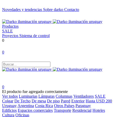
Novedades y tendencias
Sobre darko
Contacto
Productos
SALE
Proyectos
Sistema de control
0
0
0
El producto fue agregado correctamente
Ver todos
Luminarias
Lámparas
Columnas
Ventiladores
SALE
Colgar
De Techo
De mesa
De piso
Pared
Exterior
Hasta USD 200
Uruguay
Argentina
Costa Rica
Otros Países
Paraguay
Edificios
Espacios comerciales
Transporte
Residencial
Hoteles
Cultura
Oficinas