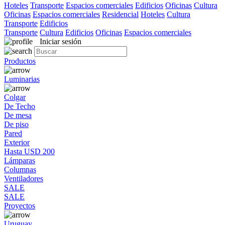
Hoteles
Transporte
Espacios comerciales
Edificios
Oficinas
Cultura
Oficinas
Espacios comerciales
Residencial
Hoteles
Cultura
Transporte
Edificios
Transporte
Cultura
Edificios
Oficinas
Espacios comerciales
Iniciar sesión
Productos
Luminarias
Colgar
De Techo
De mesa
De piso
Pared
Exterior
Hasta USD 200
Lámparas
Columnas
Ventiladores
SALE
SALE
Proyectos
Uruguay