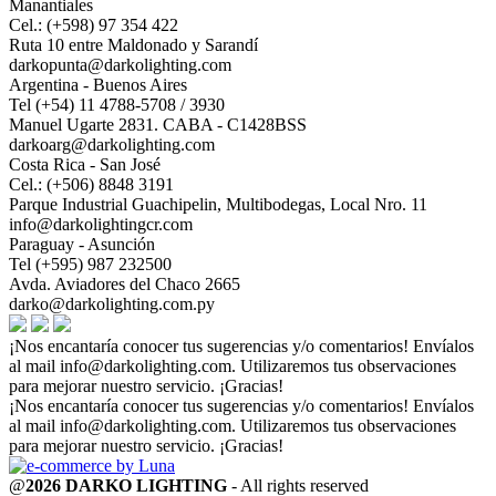
Manantiales
Cel.: (+598) 97 354 422
Ruta 10 entre Maldonado y Sarandí
darkopunta@darkolighting.com
Argentina - Buenos Aires
Tel (+54) 11 4788-5708 / 3930
Manuel Ugarte 2831. CABA - C1428BSS
darkoarg@darkolighting.com
Costa Rica - San José
Cel.: (+506) 8848 3191
Parque Industrial Guachipelin, Multibodegas, Local Nro. 11
info@darkolightingcr.com
Paraguay - Asunción
Tel (+595) 987 232500
Avda. Aviadores del Chaco 2665
darko@darkolighting.com.py
¡Nos encantaría conocer tus sugerencias y/o comentarios! Envíalos
al mail
info@darkolighting.com
. Utilizaremos tus observaciones
para mejorar nuestro servicio. ¡Gracias!
¡Nos encantaría conocer tus sugerencias y/o comentarios! Envíalos
al mail
info@darkolighting.com
. Utilizaremos tus observaciones
para mejorar nuestro servicio. ¡Gracias!
@
2026 DARKO LIGHTING
- All rights reserved