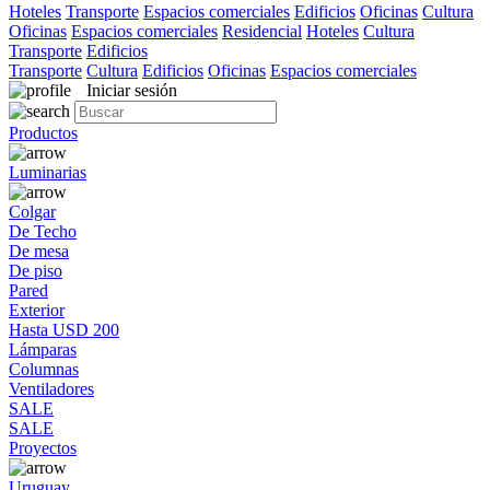
Hoteles
Transporte
Espacios comerciales
Edificios
Oficinas
Cultura
Oficinas
Espacios comerciales
Residencial
Hoteles
Cultura
Transporte
Edificios
Transporte
Cultura
Edificios
Oficinas
Espacios comerciales
Iniciar sesión
Productos
Luminarias
Colgar
De Techo
De mesa
De piso
Pared
Exterior
Hasta USD 200
Lámparas
Columnas
Ventiladores
SALE
SALE
Proyectos
Uruguay