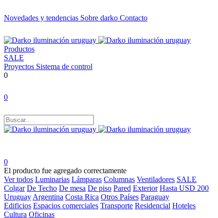
Novedades y tendencias
Sobre darko
Contacto
Productos
SALE
Proyectos
Sistema de control
0
0
0
El producto fue agregado correctamente
Ver todos
Luminarias
Lámparas
Columnas
Ventiladores
SALE
Colgar
De Techo
De mesa
De piso
Pared
Exterior
Hasta USD 200
Uruguay
Argentina
Costa Rica
Otros Países
Paraguay
Edificios
Espacios comerciales
Transporte
Residencial
Hoteles
Cultura
Oficinas