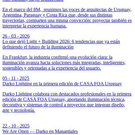
En el marco del 8M, reunimos las voces de arquitectas de Uruguay,
Argentina, Paraguay y Costa Rica que, desde sus distintas
trayectorias, comparten una misma convicción: proyectar también es
interpretar la experiencia humana.
26 - 03 - 2026
Lo que dejó Light + Building 2026: 6 tendencias que ya están
definiendo el futuro de la iluminación
En Frankfurt, la industria confirmó una evolución clara: la
iluminación avanza hacia soluciones más integradas, inteligentes,
sostenibles y orientadas a la experiencia del usuario.
05 - 11 - 2025
Darko Lighting en la primera edición de CASA FOA Uruguay
Darko Lighting colabora con destacados profesionales en la primera
edición de CASA FOA Uruguay, aportando iluminación técnica,
decorativa y sistemas de control a proyectos que integran diseño,
arte y tecnología.
22 - 10 - 2025
We Are Open — Darko en Manantiales