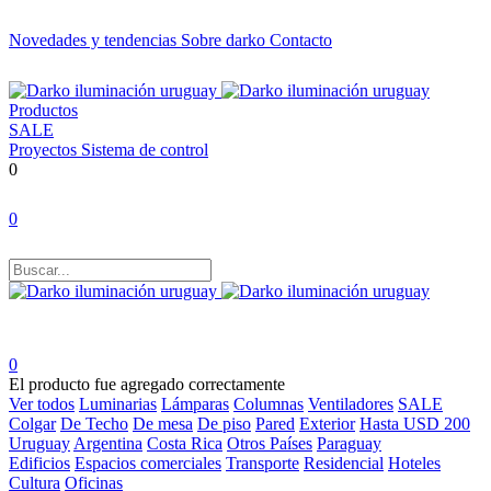
Novedades y tendencias
Sobre darko
Contacto
Productos
SALE
Proyectos
Sistema de control
0
0
0
El producto fue agregado correctamente
Ver todos
Luminarias
Lámparas
Columnas
Ventiladores
SALE
Colgar
De Techo
De mesa
De piso
Pared
Exterior
Hasta USD 200
Uruguay
Argentina
Costa Rica
Otros Países
Paraguay
Edificios
Espacios comerciales
Transporte
Residencial
Hoteles
Cultura
Oficinas