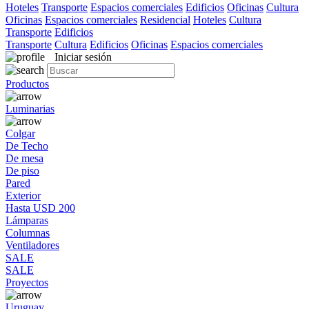
Hoteles
Transporte
Espacios comerciales
Edificios
Oficinas
Cultura
Oficinas
Espacios comerciales
Residencial
Hoteles
Cultura
Transporte
Edificios
Transporte
Cultura
Edificios
Oficinas
Espacios comerciales
Iniciar sesión
Productos
Luminarias
Colgar
De Techo
De mesa
De piso
Pared
Exterior
Hasta USD 200
Lámparas
Columnas
Ventiladores
SALE
SALE
Proyectos
Uruguay