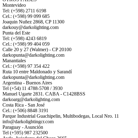
Montevideo
Tel: (+598) 2711 6198
Cel.: (+598) 99 099 685
Joaquin Nuñez 2868, CP 11300
darkouy@darkolighting.com
Punta del Este
Tel: (+598) 4243 6819
Cel.: (+598) 99 404 059
Calle 20 y 27 (Walmer) - CP 20100
darkopunta@darkolighting.com
Manantiales
Cel.: (+598) 97 354 422
Ruta 10 entre Maldonado y Sarandí
darkopunta@darkolighting.com
Argentina - Buenos Aires
Tel (+54) 11 4788-5708 / 3930
Manuel Ugarte 2831. CABA - C1428BSS
darkoarg@darkolighting.com
Costa Rica - San José
Cel.: (+506) 8848 3191
Parque Industrial Guachipelin, Multibodegas, Local Nro. 11
info@darkolightingcr.com
Paraguay - Asunción
Tel (+595) 987 232500