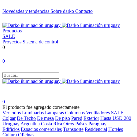
Novedades y tendencias
Sobre darko
Contacto
Productos
SALE
Proyectos
Sistema de control
0
0
0
El producto fue agregado correctamente
Ver todos
Luminarias
Lámparas
Columnas
Ventiladores
SALE
Colgar
De Techo
De mesa
De piso
Pared
Exterior
Hasta USD 200
Uruguay
Argentina
Costa Rica
Otros Países
Paraguay
Edificios
Espacios comerciales
Transporte
Residencial
Hoteles
Cultura
Oficinas