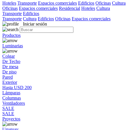
Hoteles
Transporte
Espacios comerciales
Edificios
Oficinas
Cultura
Oficinas
Espacios comerciales
Residencial
Hoteles
Cultura
Transporte
Edificios
Transporte
Cultura
Edificios
Oficinas
Espacios comerciales
Iniciar sesión
Productos
Luminarias
Colgar
De Techo
De mesa
De piso
Pared
Exterior
Hasta USD 200
Lámparas
Columnas
Ventiladores
SALE
SALE
Proyectos
Uruguay