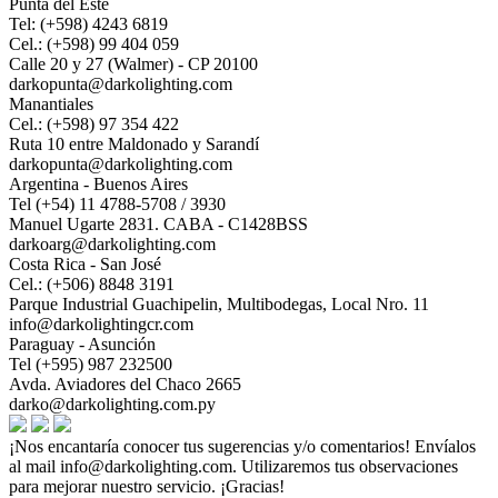
Punta del Este
Tel: (+598) 4243 6819
Cel.: (+598) 99 404 059
Calle 20 y 27 (Walmer) - CP 20100
darkopunta@darkolighting.com
Manantiales
Cel.: (+598) 97 354 422
Ruta 10 entre Maldonado y Sarandí
darkopunta@darkolighting.com
Argentina - Buenos Aires
Tel (+54) 11 4788-5708 / 3930
Manuel Ugarte 2831. CABA - C1428BSS
darkoarg@darkolighting.com
Costa Rica - San José
Cel.: (+506) 8848 3191
Parque Industrial Guachipelin, Multibodegas, Local Nro. 11
info@darkolightingcr.com
Paraguay - Asunción
Tel (+595) 987 232500
Avda. Aviadores del Chaco 2665
darko@darkolighting.com.py
¡Nos encantaría conocer tus sugerencias y/o comentarios! Envíalos
al mail
info@darkolighting.com
. Utilizaremos tus observaciones
para mejorar nuestro servicio. ¡Gracias!