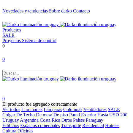
Novedades y tendencias
Sobre darko
Contacto
Productos
SALE
Proyectos
Sistema de control
0
0
0
El producto fue agregado correctamente
Ver todos
Luminarias
Lámparas
Columnas
Ventiladores
SALE
Colgar
De Techo
De mesa
De piso
Pared
Exterior
Hasta USD 200
Uruguay
Argentina
Costa Rica
Otros Países
Paraguay
Edificios
Espacios comerciales
Transporte
Residencial
Hoteles
Cultura
Oficinas