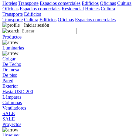
Hoteles
Transporte
Espacios comerciales
Edificios
Oficinas
Cultura
Oficinas
Espacios comerciales
Residencial
Hoteles
Cultura
Transporte
Edificios
Transporte
Cultura
Edificios
Oficinas
Espacios comerciales
Iniciar sesión
Productos
Luminarias
Colgar
De Techo
De mesa
De piso
Pared
Exterior
Hasta USD 200
Lámparas
Columnas
Ventiladores
SALE
SALE
Proyectos
Uruguay