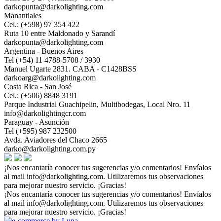
darkopunta@darkolighting.com
Manantiales
Cel.: (+598) 97 354 422
Ruta 10 entre Maldonado y Sarandí
darkopunta@darkolighting.com
Argentina - Buenos Aires
Tel (+54) 11 4788-5708 / 3930
Manuel Ugarte 2831. CABA - C1428BSS
darkoarg@darkolighting.com
Costa Rica - San José
Cel.: (+506) 8848 3191
Parque Industrial Guachipelin, Multibodegas, Local Nro. 11
info@darkolightingcr.com
Paraguay - Asunción
Tel (+595) 987 232500
Avda. Aviadores del Chaco 2665
darko@darkolighting.com.py
¡Nos encantaría conocer tus sugerencias y/o comentarios! Envíalos
al mail
info@darkolighting.com
. Utilizaremos tus observaciones
para mejorar nuestro servicio. ¡Gracias!
¡Nos encantaría conocer tus sugerencias y/o comentarios! Envíalos
al mail
info@darkolighting.com
. Utilizaremos tus observaciones
para mejorar nuestro servicio. ¡Gracias!