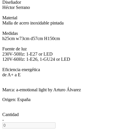
Diseñador
Héctor Serrano
Material
Malla de acero inoxidable pintada
Medidas
h25cm w73cm d57cm H150cm
Fuente de luz
230V-50Hz: 1-E27 or LED
120V-60Hz: 1-E26, 1-GU24 or LED
Eficiencia energética
de A+ a E
Marca: a-emotional light by Arturo Álvarez
Origen: España
Cantidad
-