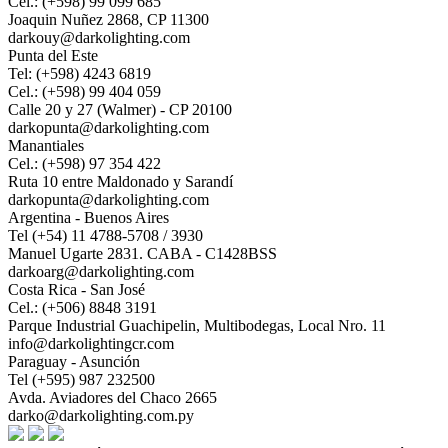
Cel.: (+598) 99 099 685
Joaquin Nuñez 2868, CP 11300
darkouy@darkolighting.com
Punta del Este
Tel: (+598) 4243 6819
Cel.: (+598) 99 404 059
Calle 20 y 27 (Walmer) - CP 20100
darkopunta@darkolighting.com
Manantiales
Cel.: (+598) 97 354 422
Ruta 10 entre Maldonado y Sarandí
darkopunta@darkolighting.com
Argentina - Buenos Aires
Tel (+54) 11 4788-5708 / 3930
Manuel Ugarte 2831. CABA - C1428BSS
darkoarg@darkolighting.com
Costa Rica - San José
Cel.: (+506) 8848 3191
Parque Industrial Guachipelin, Multibodegas, Local Nro. 11
info@darkolightingcr.com
Paraguay - Asunción
Tel (+595) 987 232500
Avda. Aviadores del Chaco 2665
darko@darkolighting.com.py