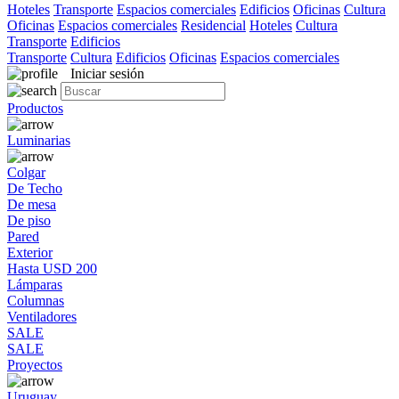
Hoteles
Transporte
Espacios comerciales
Edificios
Oficinas
Cultura
Oficinas
Espacios comerciales
Residencial
Hoteles
Cultura
Transporte
Edificios
Transporte
Cultura
Edificios
Oficinas
Espacios comerciales
Iniciar sesión
Productos
Luminarias
Colgar
De Techo
De mesa
De piso
Pared
Exterior
Hasta USD 200
Lámparas
Columnas
Ventiladores
SALE
SALE
Proyectos
Uruguay