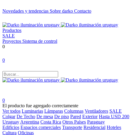
Novedades y tendencias
Sobre darko
Contacto
Productos
SALE
Proyectos
Sistema de control
0
0
0
El producto fue agregado correctamente
Ver todos
Luminarias
Lámparas
Columnas
Ventiladores
SALE
Colgar
De Techo
De mesa
De piso
Pared
Exterior
Hasta USD 200
Uruguay
Argentina
Costa Rica
Otros Países
Paraguay
Edificios
Espacios comerciales
Transporte
Residencial
Hoteles
Cultura
Oficinas