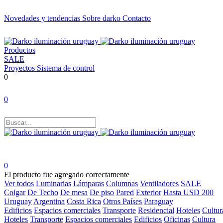
Novedades y tendencias
Sobre darko
Contacto
Productos
SALE
Proyectos
Sistema de control
0
0
0
El producto fue agregado correctamente
Ver todos
Luminarias
Lámparas
Columnas
Ventiladores
SALE
Colgar
De Techo
De mesa
De piso
Pared
Exterior
Hasta USD 200
Uruguay
Argentina
Costa Rica
Otros Países
Paraguay
Edificios
Espacios comerciales
Transporte
Residencial
Hoteles
Cultur
Hoteles
Transporte
Espacios comerciales
Edificios
Oficinas
Cultura