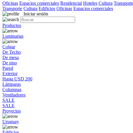
Oficinas
Espacios comerciales
Residencial
Hoteles
Cultura
Transport
Transporte
Cultura
Edificios
Oficinas
Espacios comerciales
Iniciar sesión
Productos
Luminarias
Colgar
De Techo
De mesa
De piso
Pared
Exterior
Hasta USD 200
Lámparas
Columnas
Ventiladores
SALE
SALE
Proyectos
Uruguay
Edificios