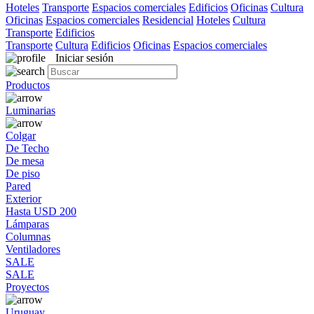
Hoteles
Transporte
Espacios comerciales
Edificios
Oficinas
Cultura
Oficinas
Espacios comerciales
Residencial
Hoteles
Cultura
Transporte
Edificios
Transporte
Cultura
Edificios
Oficinas
Espacios comerciales
Iniciar sesión
Productos
Luminarias
Colgar
De Techo
De mesa
De piso
Pared
Exterior
Hasta USD 200
Lámparas
Columnas
Ventiladores
SALE
SALE
Proyectos
Uruguay