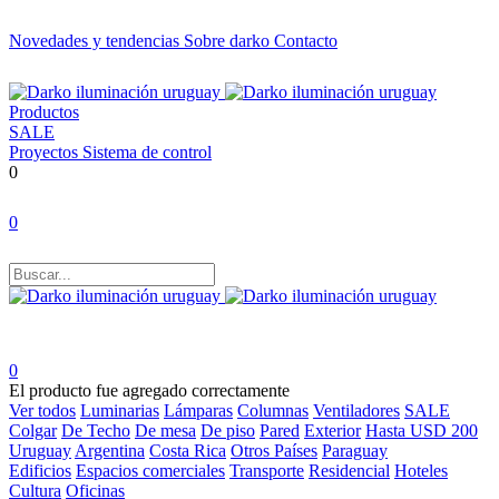
Novedades y tendencias
Sobre darko
Contacto
Productos
SALE
Proyectos
Sistema de control
0
0
0
El producto fue agregado correctamente
Ver todos
Luminarias
Lámparas
Columnas
Ventiladores
SALE
Colgar
De Techo
De mesa
De piso
Pared
Exterior
Hasta USD 200
Uruguay
Argentina
Costa Rica
Otros Países
Paraguay
Edificios
Espacios comerciales
Transporte
Residencial
Hoteles
Cultura
Oficinas