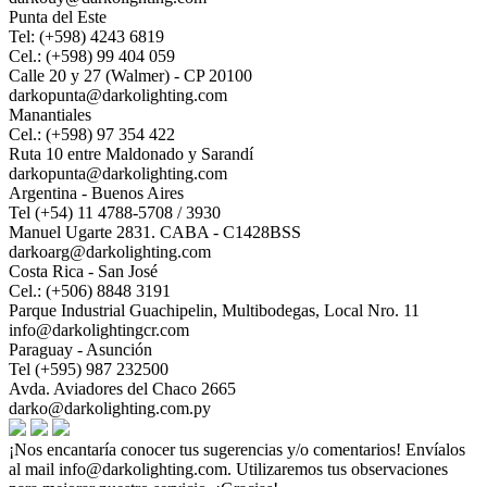
Punta del Este
Tel: (+598) 4243 6819
Cel.: (+598) 99 404 059
Calle 20 y 27 (Walmer) - CP 20100
darkopunta@darkolighting.com
Manantiales
Cel.: (+598) 97 354 422
Ruta 10 entre Maldonado y Sarandí
darkopunta@darkolighting.com
Argentina - Buenos Aires
Tel (+54) 11 4788-5708 / 3930
Manuel Ugarte 2831. CABA - C1428BSS
darkoarg@darkolighting.com
Costa Rica - San José
Cel.: (+506) 8848 3191
Parque Industrial Guachipelin, Multibodegas, Local Nro. 11
info@darkolightingcr.com
Paraguay - Asunción
Tel (+595) 987 232500
Avda. Aviadores del Chaco 2665
darko@darkolighting.com.py
¡Nos encantaría conocer tus sugerencias y/o comentarios! Envíalos
al mail
info@darkolighting.com
. Utilizaremos tus observaciones