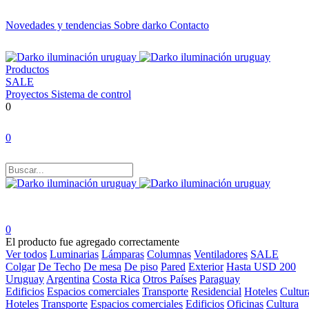
Novedades y tendencias
Sobre darko
Contacto
Productos
SALE
Proyectos
Sistema de control
0
0
0
El producto fue agregado correctamente
Ver todos
Luminarias
Lámparas
Columnas
Ventiladores
SALE
Colgar
De Techo
De mesa
De piso
Pared
Exterior
Hasta USD 200
Uruguay
Argentina
Costa Rica
Otros Países
Paraguay
Edificios
Espacios comerciales
Transporte
Residencial
Hoteles
Cultur
Hoteles
Transporte
Espacios comerciales
Edificios
Oficinas
Cultura