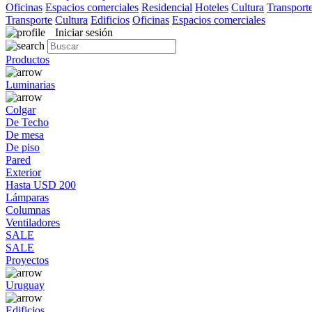
Oficinas
Espacios comerciales
Residencial
Hoteles
Cultura
Transport
Transporte
Cultura
Edificios
Oficinas
Espacios comerciales
Iniciar sesión
Productos
Luminarias
Colgar
De Techo
De mesa
De piso
Pared
Exterior
Hasta USD 200
Lámparas
Columnas
Ventiladores
SALE
SALE
Proyectos
Uruguay
Edificios