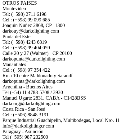
OTROS PAISES
Montevideo
Tel: (+598) 2711 6198
Cel.: (+598) 99 099 685
Joaquin Nuñez 2868, CP 11300
darkouy@darkolighting.com
Punta del Este
Tel: (+598) 4243 6819
Cel.: (+598) 99 404 059
Calle 20 y 27 (Walmer) - CP 20100
darkopunta@darkolighting.com
Manantiales
Cel.: (+598) 97 354 422
Ruta 10 entre Maldonado y Sarandí
darkopunta@darkolighting.com
Argentina - Buenos Aires
Tel (+54) 11 4788-5708 / 3930
Manuel Ugarte 2831. CABA - C1428BSS
darkoarg@darkolighting.com
Costa Rica - San José
Cel.: (+506) 8848 3191
Parque Industrial Guachipelin, Multibodegas, Local Nro. 11
info@darkolightingcr.com
Paraguay - Asunción
Tel (+595) 987 232500