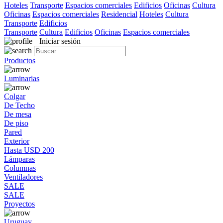
Hoteles
Transporte
Espacios comerciales
Edificios
Oficinas
Cultura
Oficinas
Espacios comerciales
Residencial
Hoteles
Cultura
Transporte
Edificios
Transporte
Cultura
Edificios
Oficinas
Espacios comerciales
Iniciar sesión
Productos
Luminarias
Colgar
De Techo
De mesa
De piso
Pared
Exterior
Hasta USD 200
Lámparas
Columnas
Ventiladores
SALE
SALE
Proyectos
Uruguay