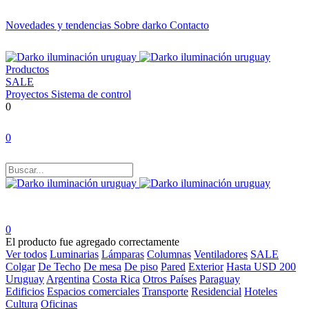
Novedades y tendencias
Sobre darko
Contacto
Productos
SALE
Proyectos
Sistema de control
0
0
0
El producto fue agregado correctamente
Ver todos
Luminarias
Lámparas
Columnas
Ventiladores
SALE
Colgar
De Techo
De mesa
De piso
Pared
Exterior
Hasta USD 200
Uruguay
Argentina
Costa Rica
Otros Países
Paraguay
Edificios
Espacios comerciales
Transporte
Residencial
Hoteles
Cultura
Oficinas