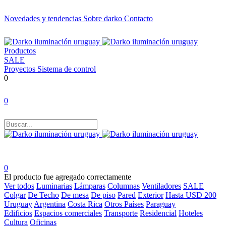
Novedades y tendencias
Sobre darko
Contacto
Productos
SALE
Proyectos
Sistema de control
0
0
0
El producto fue agregado correctamente
Ver todos
Luminarias
Lámparas
Columnas
Ventiladores
SALE
Colgar
De Techo
De mesa
De piso
Pared
Exterior
Hasta USD 200
Uruguay
Argentina
Costa Rica
Otros Países
Paraguay
Edificios
Espacios comerciales
Transporte
Residencial
Hoteles
Cultura
Oficinas