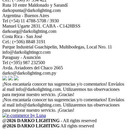
Ruta 10 entre Maldonado y Sarandí
darkopunta@darkolighting.com
Argentina - Buenos Aires
Tel (+54) 11 4788-5708 / 3930
Manuel Ugarte 2831. CABA - C1428BSS
darkoarg@darkolighting.com
Costa Rica - San José
Cel.: (+506) 8848 3191
Parque Industrial Guachipelin, Multibodegas, Local Nro. 11
info@darkolightingcr.com
Paraguay - Asunción
Tel (+595) 987 232500
Avda. Aviadores del Chaco 2665
darko@darkolighting.com.py
¡Nos encantaría conocer tus sugerencias y/o comentarios! Envíalos
al mail
info@darkolighting.com
. Utilizaremos tus observaciones
para mejorar nuestro servicio. ¡Gracias!
¡Nos encantaría conocer tus sugerencias y/o comentarios! Envíalos
al mail
info@darkolighting.com
. Utilizaremos tus observaciones
para mejorar nuestro servicio. ¡Gracias!
@
2026 DARKO LIGHTING
- All rights reserved
@2026 DARKO LIGHTING
All rights reserved