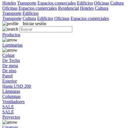
Hoteles
Transporte
Espacios comerciales
Edificios
Oficinas
Cultura
Oficinas
Espacios comerciales
Residencial
Hoteles
Cultura
Transporte
Edificios
Transporte
Cultura
Edificios
Oficinas
Espacios comerciales
Iniciar sesión
Productos
Luminarias
Colgar
De Techo
De mesa
De piso
Pared
Exterior
Hasta USD 200
Lámparas
Columnas
Ventiladores
SALE
SALE
Proyectos
Uruguay