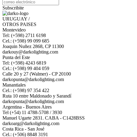
Subscribite
URUGUAY /
OTROS PAISES
Montevideo
Tel: (+598) 2711 6198
Cel.: (+598) 99 099 685
Joaquin Nuñez 2868, CP 11300
darkouy@darkolighting.com
Punta del Este
Tel: (+598) 4243 6819
Cel.: (+598) 99 404 059
Calle 20 y 27 (Walmer) - CP 20100
darkopunta@darkolighting.com
Manantiales
Cel.: (+598) 97 354 422
Ruta 10 entre Maldonado y Sarandí
darkopunta@darkolighting.com
Argentina - Buenos Aires
Tel (+54) 11 4788-5708 / 3930
Manuel Ugarte 2831. CABA - C1428BSS
darkoarg@darkolighting.com
Costa Rica - San José
Cel.: (+506) 8848 3191