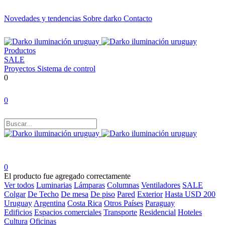
Novedades y tendencias
Sobre darko
Contacto
Productos
SALE
Proyectos
Sistema de control
0
0
0
El producto fue agregado correctamente
Ver todos
Luminarias
Lámparas
Columnas
Ventiladores
SALE
Colgar
De Techo
De mesa
De piso
Pared
Exterior
Hasta USD 200
Uruguay
Argentina
Costa Rica
Otros Países
Paraguay
Edificios
Espacios comerciales
Transporte
Residencial
Hoteles
Cultura
Oficinas