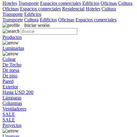
Hoteles
Transporte
Espacios comerciales
Edificios
Oficinas
Cultura
Oficinas
Espacios comerciales
Residencial
Hoteles
Cultura
Transporte
Edificios
Transporte
Cultura
Edificios
Oficinas
Espacios comerciales
Iniciar sesión
Productos
Luminarias
Colgar
De Techo
De mesa
De piso
Pared
Exterior
Hasta USD 200
Lámparas
Columnas
Ventiladores
SALE
SALE
Proyectos
Uruguay