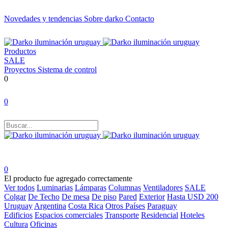
Novedades y tendencias
Sobre darko
Contacto
Productos
SALE
Proyectos
Sistema de control
0
0
0
El producto fue agregado correctamente
Ver todos
Luminarias
Lámparas
Columnas
Ventiladores
SALE
Colgar
De Techo
De mesa
De piso
Pared
Exterior
Hasta USD 200
Uruguay
Argentina
Costa Rica
Otros Países
Paraguay
Edificios
Espacios comerciales
Transporte
Residencial
Hoteles
Cultura
Oficinas