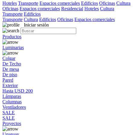
Hoteles
Transporte
Espacios comerciales
Edificios
Oficinas
Cultura
Oficinas
Espacios comerciales
Residencial
Hoteles
Cultura
Transporte
Edificios
Transporte
Cultura
Edificios
Oficinas
Espacios comerciales
Iniciar sesión
Productos
Luminarias
Colgar
De Techo
De mesa
De piso
Pared
Exterior
Hasta USD 200
Lámparas
Columnas
Ventiladores
SALE
SALE
Proyectos
Uruguay