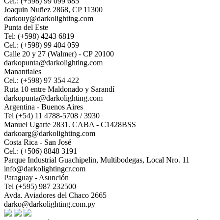
Cel.: (+598) 99 099 685
Joaquin Nuñez 2868, CP 11300
darkouy@darkolighting.com
Punta del Este
Tel: (+598) 4243 6819
Cel.: (+598) 99 404 059
Calle 20 y 27 (Walmer) - CP 20100
darkopunta@darkolighting.com
Manantiales
Cel.: (+598) 97 354 422
Ruta 10 entre Maldonado y Sarandí
darkopunta@darkolighting.com
Argentina - Buenos Aires
Tel (+54) 11 4788-5708 / 3930
Manuel Ugarte 2831. CABA - C1428BSS
darkoarg@darkolighting.com
Costa Rica - San José
Cel.: (+506) 8848 3191
Parque Industrial Guachipelin, Multibodegas, Local Nro. 11
info@darkolightingcr.com
Paraguay - Asunción
Tel (+595) 987 232500
Avda. Aviadores del Chaco 2665
darko@darkolighting.com.py