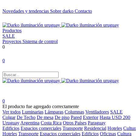
Novedades y tendencias
Sobre darko
Contacto
Productos
SALE
Proyectos
Sistema de control
0
0
0
El producto fue agregado correctamente
Ver todos
Luminarias
Lámparas
Columnas
Ventiladores
SALE
Colgar
De Techo
De mesa
De piso
Pared
Exterior
Hasta USD 200
Uruguay
Argentina
Costa Rica
Otros Países
Paraguay
Edificios
Espacios comerciales
Transporte
Residencial
Hoteles
Cultur
Hoteles
Transporte
Espacios comerciales
Edificios
Oficinas
Cultura