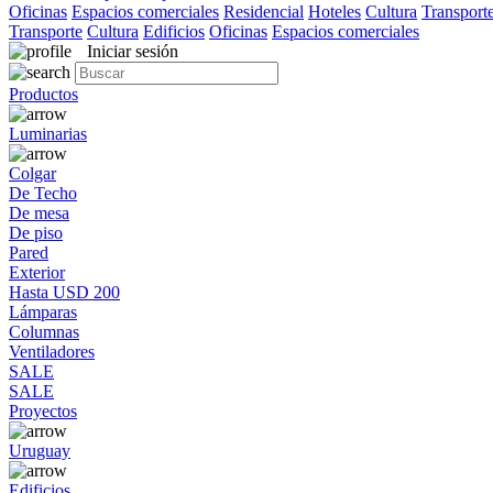
Oficinas
Espacios comerciales
Residencial
Hoteles
Cultura
Transport
Transporte
Cultura
Edificios
Oficinas
Espacios comerciales
Iniciar sesión
Productos
Luminarias
Colgar
De Techo
De mesa
De piso
Pared
Exterior
Hasta USD 200
Lámparas
Columnas
Ventiladores
SALE
SALE
Proyectos
Uruguay
Edificios