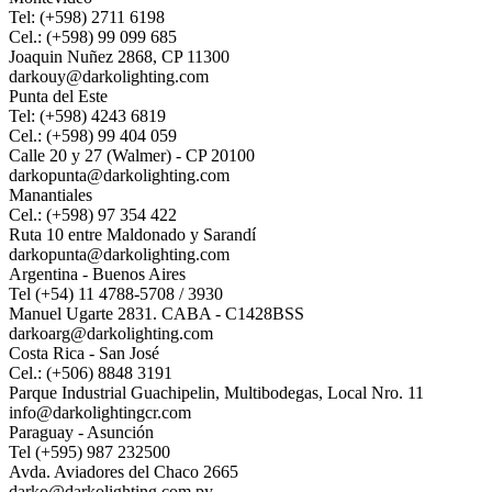
Tel: (+598) 2711 6198
Cel.: (+598) 99 099 685
Joaquin Nuñez 2868, CP 11300
darkouy@darkolighting.com
Punta del Este
Tel: (+598) 4243 6819
Cel.: (+598) 99 404 059
Calle 20 y 27 (Walmer) - CP 20100
darkopunta@darkolighting.com
Manantiales
Cel.: (+598) 97 354 422
Ruta 10 entre Maldonado y Sarandí
darkopunta@darkolighting.com
Argentina - Buenos Aires
Tel (+54) 11 4788-5708 / 3930
Manuel Ugarte 2831. CABA - C1428BSS
darkoarg@darkolighting.com
Costa Rica - San José
Cel.: (+506) 8848 3191
Parque Industrial Guachipelin, Multibodegas, Local Nro. 11
info@darkolightingcr.com
Paraguay - Asunción
Tel (+595) 987 232500
Avda. Aviadores del Chaco 2665
darko@darkolighting.com.py