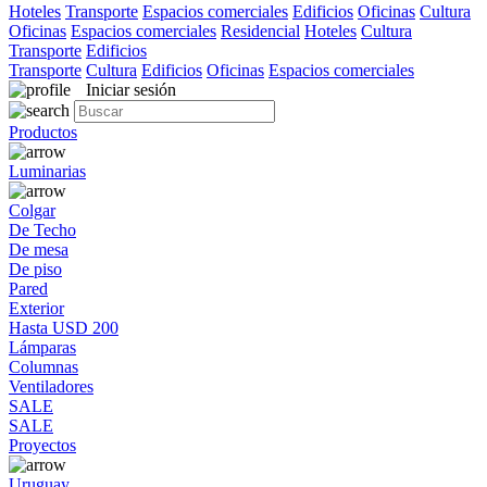
Hoteles
Transporte
Espacios comerciales
Edificios
Oficinas
Cultura
Oficinas
Espacios comerciales
Residencial
Hoteles
Cultura
Transporte
Edificios
Transporte
Cultura
Edificios
Oficinas
Espacios comerciales
Iniciar sesión
Productos
Luminarias
Colgar
De Techo
De mesa
De piso
Pared
Exterior
Hasta USD 200
Lámparas
Columnas
Ventiladores
SALE
SALE
Proyectos
Uruguay