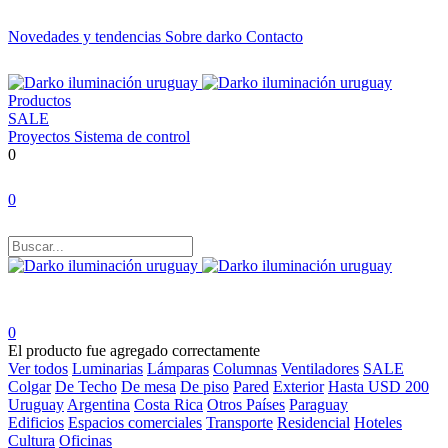
Novedades y tendencias
Sobre darko
Contacto
Productos
SALE
Proyectos
Sistema de control
0
0
0
El producto fue agregado correctamente
Ver todos
Luminarias
Lámparas
Columnas
Ventiladores
SALE
Colgar
De Techo
De mesa
De piso
Pared
Exterior
Hasta USD 200
Uruguay
Argentina
Costa Rica
Otros Países
Paraguay
Edificios
Espacios comerciales
Transporte
Residencial
Hoteles
Cultura
Oficinas