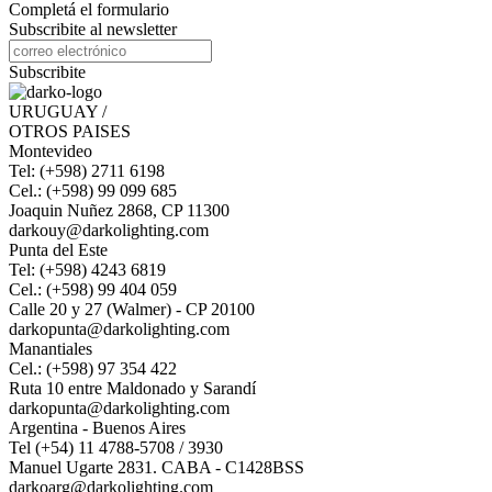
Completá el formulario
Subscribite al newsletter
Subscribite
URUGUAY /
OTROS PAISES
Montevideo
Tel: (+598) 2711 6198
Cel.: (+598) 99 099 685
Joaquin Nuñez 2868, CP 11300
darkouy@darkolighting.com
Punta del Este
Tel: (+598) 4243 6819
Cel.: (+598) 99 404 059
Calle 20 y 27 (Walmer) - CP 20100
darkopunta@darkolighting.com
Manantiales
Cel.: (+598) 97 354 422
Ruta 10 entre Maldonado y Sarandí
darkopunta@darkolighting.com
Argentina - Buenos Aires
Tel (+54) 11 4788-5708 / 3930
Manuel Ugarte 2831. CABA - C1428BSS
darkoarg@darkolighting.com