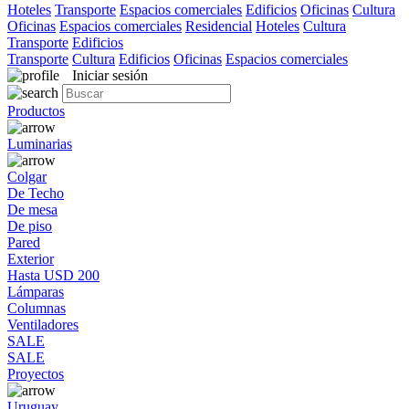
Hoteles
Transporte
Espacios comerciales
Edificios
Oficinas
Cultura
Oficinas
Espacios comerciales
Residencial
Hoteles
Cultura
Transporte
Edificios
Transporte
Cultura
Edificios
Oficinas
Espacios comerciales
Iniciar sesión
Productos
Luminarias
Colgar
De Techo
De mesa
De piso
Pared
Exterior
Hasta USD 200
Lámparas
Columnas
Ventiladores
SALE
SALE
Proyectos
Uruguay