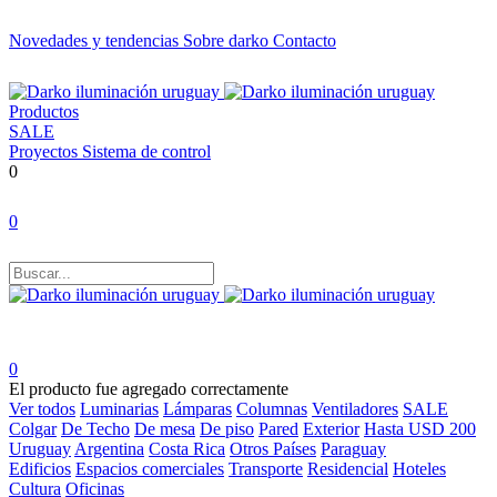
Novedades y tendencias
Sobre darko
Contacto
Productos
SALE
Proyectos
Sistema de control
0
0
0
El producto fue agregado correctamente
Ver todos
Luminarias
Lámparas
Columnas
Ventiladores
SALE
Colgar
De Techo
De mesa
De piso
Pared
Exterior
Hasta USD 200
Uruguay
Argentina
Costa Rica
Otros Países
Paraguay
Edificios
Espacios comerciales
Transporte
Residencial
Hoteles
Cultura
Oficinas