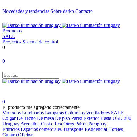
Novedades y tendencias
Sobre darko
Contacto
Productos
SALE
Proyectos
Sistema de control
0
0
0
El producto fue agregado correctamente
Ver todos
Luminarias
Lámparas
Columnas
Ventiladores
SALE
Colgar
De Techo
De mesa
De piso
Pared
Exterior
Hasta USD 200
Uruguay
Argentina
Costa Rica
Otros Países
Paraguay
Edificios
Espacios comerciales
Transporte
Residencial
Hoteles
Cultura
Oficinas