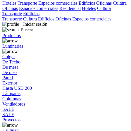
Hoteles
Transporte
Espacios comerciales
Edificios
Oficinas
Cultura
Oficinas
Espacios comerciales
Residencial
Hoteles
Cultura
Transporte
Edificios
Transporte
Cultura
Edificios
Oficinas
Espacios comerciales
Iniciar sesión
Productos
Luminarias
Colgar
De Techo
De mesa
De piso
Pared
Exterior
Hasta USD 200
Lámparas
Columnas
Ventiladores
SALE
SALE
Proyectos
Uruguay