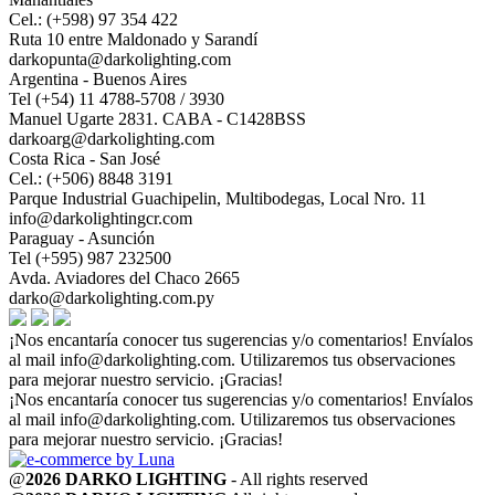
Cel.: (+598) 97 354 422
Ruta 10 entre Maldonado y Sarandí
darkopunta@darkolighting.com
Argentina - Buenos Aires
Tel (+54) 11 4788-5708 / 3930
Manuel Ugarte 2831. CABA - C1428BSS
darkoarg@darkolighting.com
Costa Rica - San José
Cel.: (+506) 8848 3191
Parque Industrial Guachipelin, Multibodegas, Local Nro. 11
info@darkolightingcr.com
Paraguay - Asunción
Tel (+595) 987 232500
Avda. Aviadores del Chaco 2665
darko@darkolighting.com.py
¡Nos encantaría conocer tus sugerencias y/o comentarios! Envíalos
al mail
info@darkolighting.com
. Utilizaremos tus observaciones
para mejorar nuestro servicio. ¡Gracias!
¡Nos encantaría conocer tus sugerencias y/o comentarios! Envíalos
al mail
info@darkolighting.com
. Utilizaremos tus observaciones
para mejorar nuestro servicio. ¡Gracias!
@
2026 DARKO LIGHTING
- All rights reserved