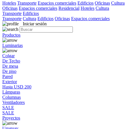
Hoteles
Transporte
Espacios comerciales
Edificios
Oficinas
Cultura
Oficinas
Espacios comerciales
Residencial
Hoteles
Cultura
Transporte
Edificios
Transporte
Cultura
Edificios
Oficinas
Espacios comerciales
Iniciar sesión
Productos
Luminarias
Colgar
De Techo
De mesa
De piso
Pared
Exterior
Hasta USD 200
Lámparas
Columnas
Ventiladores
SALE
SALE
Proyectos
Uruguay