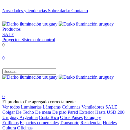
Novedades y tendencias
Sobre darko
Contacto
Productos
SALE
Proyectos
Sistema de control
0
0
0
El producto fue agregado correctamente
Ver todos
Luminarias
Lámparas
Columnas
Ventiladores
SALE
Colgar
De Techo
De mesa
De piso
Pared
Exterior
Hasta USD 200
Uruguay
Argentina
Costa Rica
Otros Países
Paraguay
Edificios
Espacios comerciales
Transporte
Residencial
Hoteles
Cultura
Oficinas