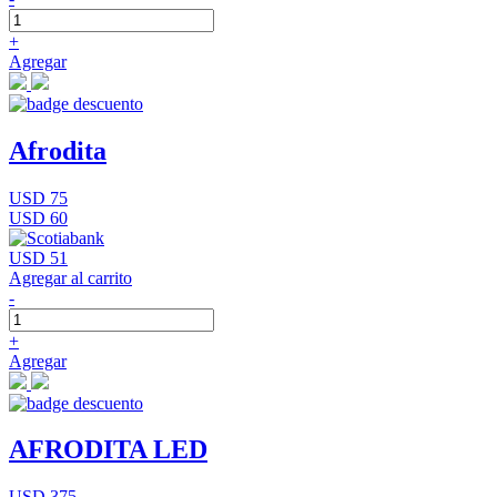
+
Agregar
Afrodita
USD 75
USD 60
USD 51
Agregar al carrito
-
+
Agregar
AFRODITA LED
USD 375