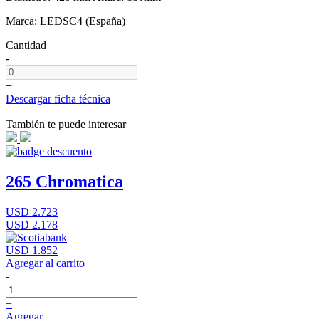
Marca: LEDSC4 (España)
Cantidad
-
+
Descargar ficha técnica
También te puede interesar
265 Chromatica
USD 2.723
USD 2.178
USD 1.852
Agregar al carrito
-
+
Agregar