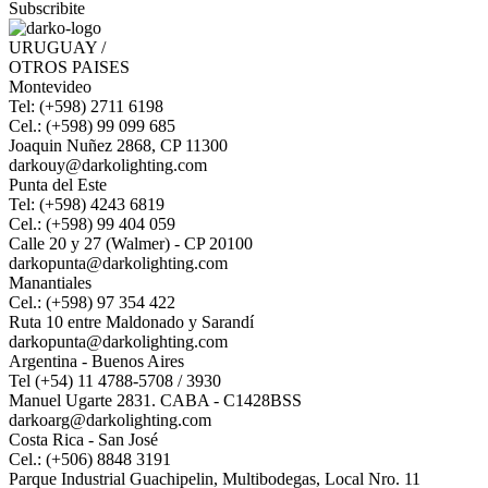
Subscribite
URUGUAY /
OTROS PAISES
Montevideo
Tel: (+598) 2711 6198
Cel.: (+598) 99 099 685
Joaquin Nuñez 2868, CP 11300
darkouy@darkolighting.com
Punta del Este
Tel: (+598) 4243 6819
Cel.: (+598) 99 404 059
Calle 20 y 27 (Walmer) - CP 20100
darkopunta@darkolighting.com
Manantiales
Cel.: (+598) 97 354 422
Ruta 10 entre Maldonado y Sarandí
darkopunta@darkolighting.com
Argentina - Buenos Aires
Tel (+54) 11 4788-5708 / 3930
Manuel Ugarte 2831. CABA - C1428BSS
darkoarg@darkolighting.com
Costa Rica - San José
Cel.: (+506) 8848 3191
Parque Industrial Guachipelin, Multibodegas, Local Nro. 11