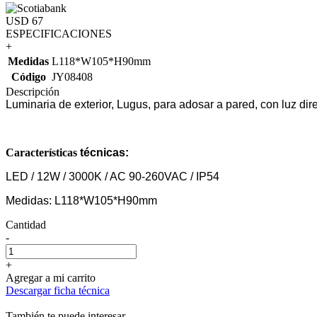
USD 67
ESPECIFICACIONES
+
Medidas
L118*W105*H90mm
Código
JY08408
Descripción
Luminaria de exterior, Lugus, para adosar a pared, con luz dir
Características
técnicas:
LED / 12W / 3000K / AC 90-260VAC / IP54
Medidas: L118*W105*H90mm
Cantidad
-
+
Agregar a mi carrito
Descargar ficha técnica
También te puede interesar