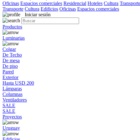
Oficinas
Espacios comerciales
Residencial
Hoteles
Cultura
Transport
Transporte
Cultura
Edificios
Oficinas
Espacios comerciales
Iniciar sesión
Productos
Luminarias
Colgar
De Techo
De mesa
De piso
Pared
Exterior
Hasta USD 200
Lámparas
Columnas
Ventiladores
SALE
SALE
Proyectos
Uruguay
Edificios