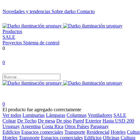
Novedades y tendencias
Sobre darko
Contacto
Productos
SALE
Proyectos
Sistema de control
0
0
0
El producto fue agregado correctamente
Ver todos
Luminarias
Lámparas
Columnas
Ventiladores
SALE
Colgar
De Techo
De mesa
De piso
Pared
Exterior
Hasta USD 200
Uruguay
Argentina
Costa Rica
Otros Países
Paraguay
Edificios
Espacios comerciales
Transporte
Residencial
Hoteles
Cultur
Hoteles
Transporte
Espacios comerciales
Edificios
Oficinas
Cultura