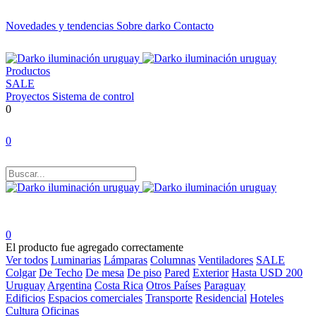
Novedades y tendencias
Sobre darko
Contacto
Productos
SALE
Proyectos
Sistema de control
0
0
0
El producto fue agregado correctamente
Ver todos
Luminarias
Lámparas
Columnas
Ventiladores
SALE
Colgar
De Techo
De mesa
De piso
Pared
Exterior
Hasta USD 200
Uruguay
Argentina
Costa Rica
Otros Países
Paraguay
Edificios
Espacios comerciales
Transporte
Residencial
Hoteles
Cultura
Oficinas