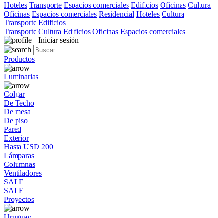
Hoteles
Transporte
Espacios comerciales
Edificios
Oficinas
Cultura
Oficinas
Espacios comerciales
Residencial
Hoteles
Cultura
Transporte
Edificios
Transporte
Cultura
Edificios
Oficinas
Espacios comerciales
Iniciar sesión
Productos
Luminarias
Colgar
De Techo
De mesa
De piso
Pared
Exterior
Hasta USD 200
Lámparas
Columnas
Ventiladores
SALE
SALE
Proyectos
Uruguay