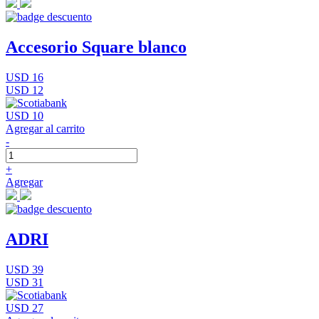
Accesorio Square blanco
USD 16
USD 12
USD 10
Agregar al carrito
-
+
Agregar
ADRI
USD 39
USD 31
USD 27