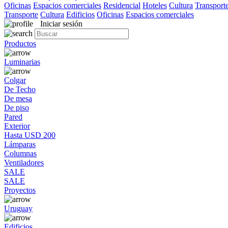
Oficinas
Espacios comerciales
Residencial
Hoteles
Cultura
Transport
Transporte
Cultura
Edificios
Oficinas
Espacios comerciales
Iniciar sesión
Productos
Luminarias
Colgar
De Techo
De mesa
De piso
Pared
Exterior
Hasta USD 200
Lámparas
Columnas
Ventiladores
SALE
SALE
Proyectos
Uruguay
Edificios