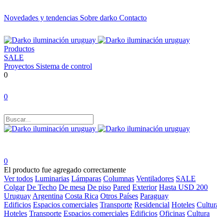
Novedades y tendencias
Sobre darko
Contacto
Productos
SALE
Proyectos
Sistema de control
0
0
0
El producto fue agregado correctamente
Ver todos
Luminarias
Lámparas
Columnas
Ventiladores
SALE
Colgar
De Techo
De mesa
De piso
Pared
Exterior
Hasta USD 200
Uruguay
Argentina
Costa Rica
Otros Países
Paraguay
Edificios
Espacios comerciales
Transporte
Residencial
Hoteles
Cultur
Hoteles
Transporte
Espacios comerciales
Edificios
Oficinas
Cultura