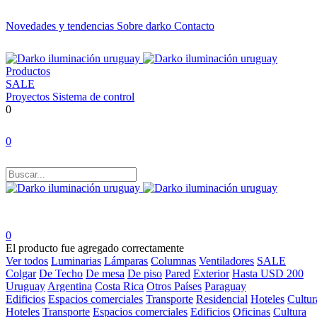
Novedades y tendencias
Sobre darko
Contacto
Productos
SALE
Proyectos
Sistema de control
0
0
0
El producto fue agregado correctamente
Ver todos
Luminarias
Lámparas
Columnas
Ventiladores
SALE
Colgar
De Techo
De mesa
De piso
Pared
Exterior
Hasta USD 200
Uruguay
Argentina
Costa Rica
Otros Países
Paraguay
Edificios
Espacios comerciales
Transporte
Residencial
Hoteles
Cultur
Hoteles
Transporte
Espacios comerciales
Edificios
Oficinas
Cultura