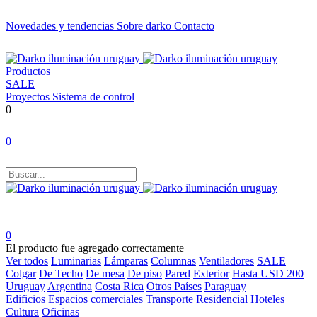
Novedades y tendencias
Sobre darko
Contacto
Productos
SALE
Proyectos
Sistema de control
0
0
0
El producto fue agregado correctamente
Ver todos
Luminarias
Lámparas
Columnas
Ventiladores
SALE
Colgar
De Techo
De mesa
De piso
Pared
Exterior
Hasta USD 200
Uruguay
Argentina
Costa Rica
Otros Países
Paraguay
Edificios
Espacios comerciales
Transporte
Residencial
Hoteles
Cultura
Oficinas