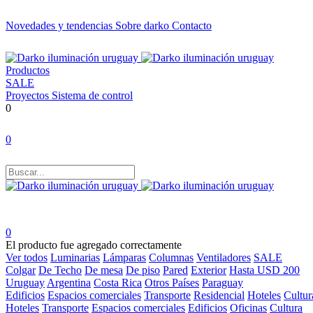
Novedades y tendencias
Sobre darko
Contacto
Productos
SALE
Proyectos
Sistema de control
0
0
0
El producto fue agregado correctamente
Ver todos
Luminarias
Lámparas
Columnas
Ventiladores
SALE
Colgar
De Techo
De mesa
De piso
Pared
Exterior
Hasta USD 200
Uruguay
Argentina
Costa Rica
Otros Países
Paraguay
Edificios
Espacios comerciales
Transporte
Residencial
Hoteles
Cultur
Hoteles
Transporte
Espacios comerciales
Edificios
Oficinas
Cultura