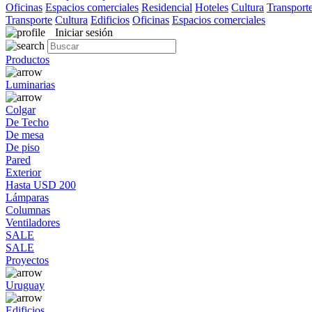
Oficinas
Espacios comerciales
Residencial
Hoteles
Cultura
Transport
Transporte
Cultura
Edificios
Oficinas
Espacios comerciales
Iniciar sesión
Productos
Luminarias
Colgar
De Techo
De mesa
De piso
Pared
Exterior
Hasta USD 200
Lámparas
Columnas
Ventiladores
SALE
SALE
Proyectos
Uruguay
Edificios