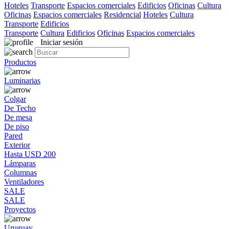
Hoteles
Transporte
Espacios comerciales
Edificios
Oficinas
Cultura
Oficinas
Espacios comerciales
Residencial
Hoteles
Cultura
Transporte
Edificios
Transporte
Cultura
Edificios
Oficinas
Espacios comerciales
Iniciar sesión
Productos
Luminarias
Colgar
De Techo
De mesa
De piso
Pared
Exterior
Hasta USD 200
Lámparas
Columnas
Ventiladores
SALE
SALE
Proyectos
Uruguay