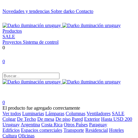
Novedades y tendencias
Sobre darko
Contacto
Productos
SALE
Proyectos
Sistema de control
0
0
0
El producto fue agregado correctamente
Ver todos
Luminarias
Lámparas
Columnas
Ventiladores
SALE
Colgar
De Techo
De mesa
De piso
Pared
Exterior
Hasta USD 200
Uruguay
Argentina
Costa Rica
Otros Países
Paraguay
Edificios
Espacios comerciales
Transporte
Residencial
Hoteles
Cultura
Oficinas