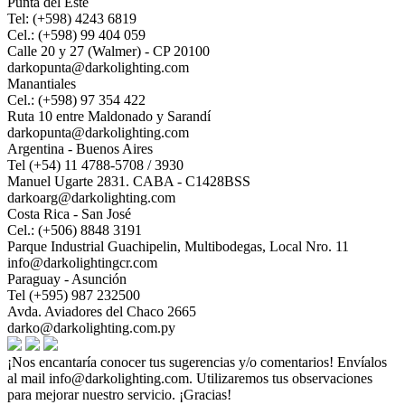
Punta del Este
Tel: (+598) 4243 6819
Cel.: (+598) 99 404 059
Calle 20 y 27 (Walmer) - CP 20100
darkopunta@darkolighting.com
Manantiales
Cel.: (+598) 97 354 422
Ruta 10 entre Maldonado y Sarandí
darkopunta@darkolighting.com
Argentina - Buenos Aires
Tel (+54) 11 4788-5708 / 3930
Manuel Ugarte 2831. CABA - C1428BSS
darkoarg@darkolighting.com
Costa Rica - San José
Cel.: (+506) 8848 3191
Parque Industrial Guachipelin, Multibodegas, Local Nro. 11
info@darkolightingcr.com
Paraguay - Asunción
Tel (+595) 987 232500
Avda. Aviadores del Chaco 2665
darko@darkolighting.com.py
¡Nos encantaría conocer tus sugerencias y/o comentarios! Envíalos
al mail
info@darkolighting.com
. Utilizaremos tus observaciones
para mejorar nuestro servicio. ¡Gracias!