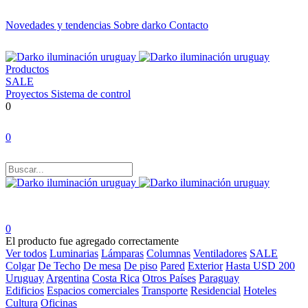
Novedades y tendencias
Sobre darko
Contacto
Productos
SALE
Proyectos
Sistema de control
0
0
0
El producto fue agregado correctamente
Ver todos
Luminarias
Lámparas
Columnas
Ventiladores
SALE
Colgar
De Techo
De mesa
De piso
Pared
Exterior
Hasta USD 200
Uruguay
Argentina
Costa Rica
Otros Países
Paraguay
Edificios
Espacios comerciales
Transporte
Residencial
Hoteles
Cultura
Oficinas