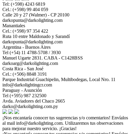
Tel: (+598) 4243 6819
Cel.: (+598) 99 404 059
Calle 20 y 27 (Walmer) - CP 20100
darkopunta@darkolighting.com
Manantiales
Cel.: (+598) 97 354 422
Ruta 10 entre Maldonado y Sarandí
darkopunta@darkolighting.com
Argentina - Buenos Aires
Tel (+54) 11 4788-5708 / 3930
Manuel Ugarte 2831. CABA - C1428BSS
darkoarg@darkolighting.com
Costa Rica - San José
Cel.: (+506) 8848 3191
Parque Industrial Guachipelin, Multibodegas, Local Nro. 11
info@darkolightingcr.com
Paraguay - Asunción
Tel (+595) 987 232500
Avda. Aviadores del Chaco 2665
darko@darkolighting.com.py
¡Nos encantaría conocer tus sugerencias y/o comentarios! Envíalos
al mail
info@darkolighting.com
. Utilizaremos tus observaciones
para mejorar nuestro servicio. ¡Gracias!
¡Nos encantaría conocer tus sugerencias y/o comentarios! Envíalos