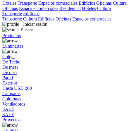
Hoteles
Transporte
Espacios comerciales
Edificios
Oficinas
Cultura
Oficinas
Espacios comerciales
Residencial
Hoteles
Cultura
Transporte
Edificios
Transporte
Cultura
Edificios
Oficinas
Espacios comerciales
Iniciar sesión
Productos
Luminarias
Colgar
De Techo
De mesa
De piso
Pared
Exterior
Hasta USD 200
Lámparas
Columnas
Ventiladores
SALE
SALE
Proyectos
Uruguay