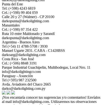
Punta del Este
Tel: (+598) 4243 6819
Cel.: (+598) 99 404 059
Calle 20 y 27 (Walmer) - CP 20100
darkopunta@darkolighting.com
Manantiales
Cel.: (+598) 97 354 422
Ruta 10 entre Maldonado y Sarandí
darkopunta@darkolighting.com
Argentina - Buenos Aires
Tel (+54) 11 4788-5708 / 3930
Manuel Ugarte 2831. CABA - C1428BSS
darkoarg@darkolighting.com
Costa Rica - San José
Cel.: (+506) 8848 3191
Parque Industrial Guachipelin, Multibodegas, Local Nro. 11
info@darkolightingcr.com
Paraguay - Asunción
Tel (+595) 987 232500
Avda. Aviadores del Chaco 2665
darko@darkolighting.com.py
¡Nos encantaría conocer tus sugerencias y/o comentarios! Envíalos
al mail
info@darkolighting.com
. Utilizaremos tus observaciones