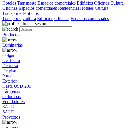
Hoteles
Transporte
Espacios comerciales
Edificios
Oficinas
Cultura
Oficinas
Espacios comerciales
Residencial
Hoteles
Cultura
Transporte
Edificios
Transporte
Cultura
Edificios
Oficinas
Espacios comerciales
Iniciar sesión
Productos
Luminarias
Colgar
De Techo
De mesa
De piso
Pared
Exterior
Hasta USD 200
Lámparas
Columnas
Ventiladores
SALE
SALE
Proyectos
Uruguay