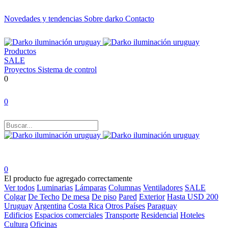
Novedades y tendencias
Sobre darko
Contacto
Productos
SALE
Proyectos
Sistema de control
0
0
0
El producto fue agregado correctamente
Ver todos
Luminarias
Lámparas
Columnas
Ventiladores
SALE
Colgar
De Techo
De mesa
De piso
Pared
Exterior
Hasta USD 200
Uruguay
Argentina
Costa Rica
Otros Países
Paraguay
Edificios
Espacios comerciales
Transporte
Residencial
Hoteles
Cultura
Oficinas