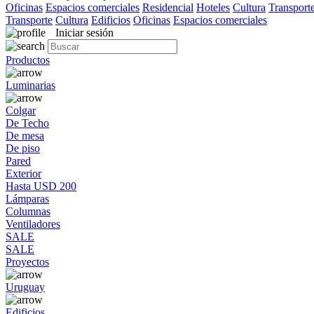
Oficinas
Espacios comerciales
Residencial
Hoteles
Cultura
Transport
Transporte
Cultura
Edificios
Oficinas
Espacios comerciales
Iniciar sesión
Productos
Luminarias
Colgar
De Techo
De mesa
De piso
Pared
Exterior
Hasta USD 200
Lámparas
Columnas
Ventiladores
SALE
SALE
Proyectos
Uruguay
Edificios