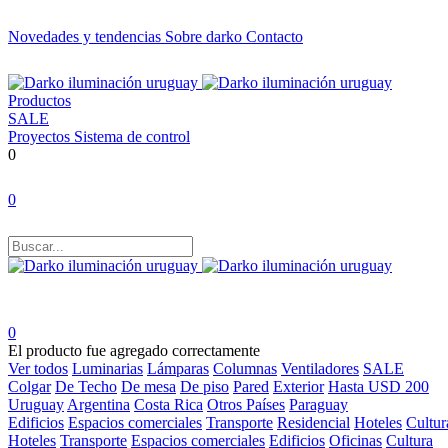
Novedades y tendencias
Sobre darko
Contacto
Productos
SALE
Proyectos
Sistema de control
0
0
0
El producto fue agregado correctamente
Ver todos
Luminarias
Lámparas
Columnas
Ventiladores
SALE
Colgar
De Techo
De mesa
De piso
Pared
Exterior
Hasta USD 200
Uruguay
Argentina
Costa Rica
Otros Países
Paraguay
Edificios
Espacios comerciales
Transporte
Residencial
Hoteles
Cultur
Hoteles
Transporte
Espacios comerciales
Edificios
Oficinas
Cultura