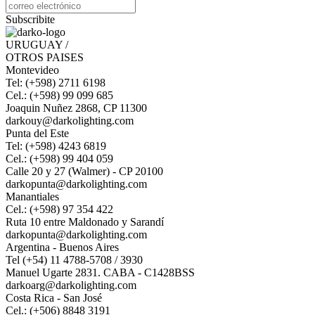
Subscribite
URUGUAY /
OTROS PAISES
Montevideo
Tel: (+598) 2711 6198
Cel.: (+598) 99 099 685
Joaquin Nuñez 2868, CP 11300
darkouy@darkolighting.com
Punta del Este
Tel: (+598) 4243 6819
Cel.: (+598) 99 404 059
Calle 20 y 27 (Walmer) - CP 20100
darkopunta@darkolighting.com
Manantiales
Cel.: (+598) 97 354 422
Ruta 10 entre Maldonado y Sarandí
darkopunta@darkolighting.com
Argentina - Buenos Aires
Tel (+54) 11 4788-5708 / 3930
Manuel Ugarte 2831. CABA - C1428BSS
darkoarg@darkolighting.com
Costa Rica - San José
Cel.: (+506) 8848 3191