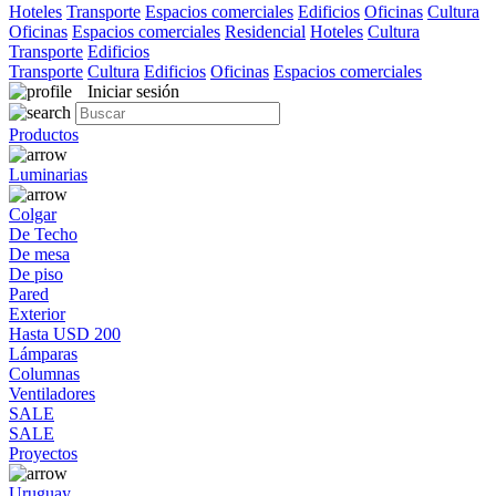
Hoteles
Transporte
Espacios comerciales
Edificios
Oficinas
Cultura
Oficinas
Espacios comerciales
Residencial
Hoteles
Cultura
Transporte
Edificios
Transporte
Cultura
Edificios
Oficinas
Espacios comerciales
Iniciar sesión
Productos
Luminarias
Colgar
De Techo
De mesa
De piso
Pared
Exterior
Hasta USD 200
Lámparas
Columnas
Ventiladores
SALE
SALE
Proyectos
Uruguay