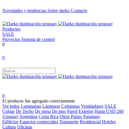
Novedades y tendencias
Sobre darko
Contacto
Productos
SALE
Proyectos
Sistema de control
0
0
0
El producto fue agregado correctamente
Ver todos
Luminarias
Lámparas
Columnas
Ventiladores
SALE
Colgar
De Techo
De mesa
De piso
Pared
Exterior
Hasta USD 200
Uruguay
Argentina
Costa Rica
Otros Países
Paraguay
Edificios
Espacios comerciales
Transporte
Residencial
Hoteles
Cultura
Oficinas