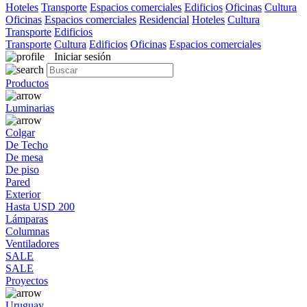
Hoteles
Transporte
Espacios comerciales
Edificios
Oficinas
Cultura
Oficinas
Espacios comerciales
Residencial
Hoteles
Cultura
Transporte
Edificios
Transporte
Cultura
Edificios
Oficinas
Espacios comerciales
Iniciar sesión
Productos
Luminarias
Colgar
De Techo
De mesa
De piso
Pared
Exterior
Hasta USD 200
Lámparas
Columnas
Ventiladores
SALE
SALE
Proyectos
Uruguay