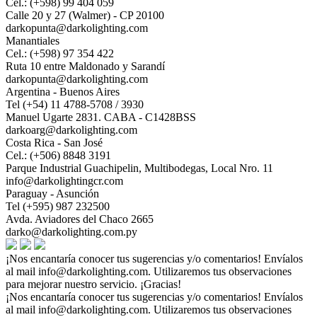
Cel.: (+598) 99 404 059
Calle 20 y 27 (Walmer) - CP 20100
darkopunta@darkolighting.com
Manantiales
Cel.: (+598) 97 354 422
Ruta 10 entre Maldonado y Sarandí
darkopunta@darkolighting.com
Argentina - Buenos Aires
Tel (+54) 11 4788-5708 / 3930
Manuel Ugarte 2831. CABA - C1428BSS
darkoarg@darkolighting.com
Costa Rica - San José
Cel.: (+506) 8848 3191
Parque Industrial Guachipelin, Multibodegas, Local Nro. 11
info@darkolightingcr.com
Paraguay - Asunción
Tel (+595) 987 232500
Avda. Aviadores del Chaco 2665
darko@darkolighting.com.py
¡Nos encantaría conocer tus sugerencias y/o comentarios! Envíalos
al mail
info@darkolighting.com
. Utilizaremos tus observaciones
para mejorar nuestro servicio. ¡Gracias!
¡Nos encantaría conocer tus sugerencias y/o comentarios! Envíalos
al mail
info@darkolighting.com
. Utilizaremos tus observaciones