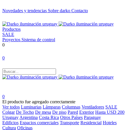
Novedades y tendencias
Sobre darko
Contacto
Productos
SALE
Proyectos
Sistema de control
0
0
0
El producto fue agregado correctamente
Ver todos
Luminarias
Lámparas
Columnas
Ventiladores
SALE
Colgar
De Techo
De mesa
De piso
Pared
Exterior
Hasta USD 200
Uruguay
Argentina
Costa Rica
Otros Países
Paraguay
Edificios
Espacios comerciales
Transporte
Residencial
Hoteles
Cultura
Oficinas