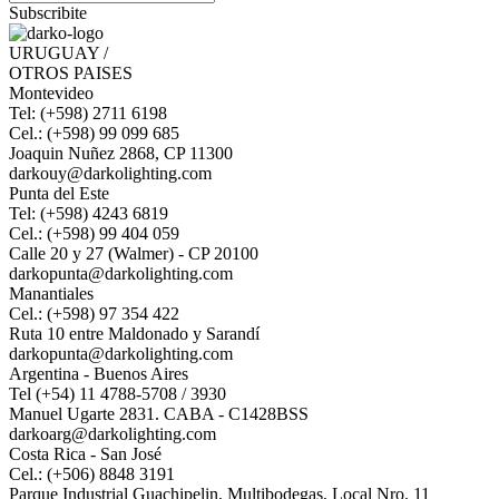
Subscribite
URUGUAY /
OTROS PAISES
Montevideo
Tel: (+598) 2711 6198
Cel.: (+598) 99 099 685
Joaquin Nuñez 2868, CP 11300
darkouy@darkolighting.com
Punta del Este
Tel: (+598) 4243 6819
Cel.: (+598) 99 404 059
Calle 20 y 27 (Walmer) - CP 20100
darkopunta@darkolighting.com
Manantiales
Cel.: (+598) 97 354 422
Ruta 10 entre Maldonado y Sarandí
darkopunta@darkolighting.com
Argentina - Buenos Aires
Tel (+54) 11 4788-5708 / 3930
Manuel Ugarte 2831. CABA - C1428BSS
darkoarg@darkolighting.com
Costa Rica - San José
Cel.: (+506) 8848 3191
Parque Industrial Guachipelin, Multibodegas, Local Nro. 11