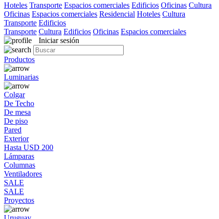
Hoteles
Transporte
Espacios comerciales
Edificios
Oficinas
Cultura
Oficinas
Espacios comerciales
Residencial
Hoteles
Cultura
Transporte
Edificios
Transporte
Cultura
Edificios
Oficinas
Espacios comerciales
Iniciar sesión
Productos
Luminarias
Colgar
De Techo
De mesa
De piso
Pared
Exterior
Hasta USD 200
Lámparas
Columnas
Ventiladores
SALE
SALE
Proyectos
Uruguay