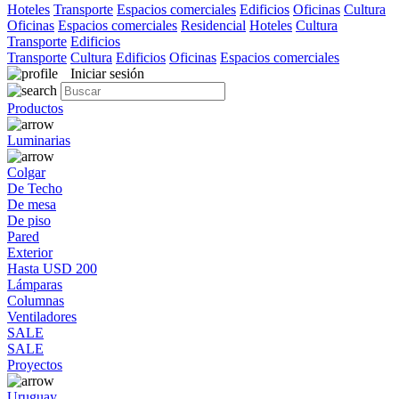
Hoteles
Transporte
Espacios comerciales
Edificios
Oficinas
Cultura
Oficinas
Espacios comerciales
Residencial
Hoteles
Cultura
Transporte
Edificios
Transporte
Cultura
Edificios
Oficinas
Espacios comerciales
Iniciar sesión
Productos
Luminarias
Colgar
De Techo
De mesa
De piso
Pared
Exterior
Hasta USD 200
Lámparas
Columnas
Ventiladores
SALE
SALE
Proyectos
Uruguay