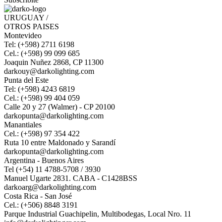
URUGUAY /
OTROS PAISES
Montevideo
Tel: (+598) 2711 6198
Cel.: (+598) 99 099 685
Joaquin Nuñez 2868, CP 11300
darkouy@darkolighting.com
Punta del Este
Tel: (+598) 4243 6819
Cel.: (+598) 99 404 059
Calle 20 y 27 (Walmer) - CP 20100
darkopunta@darkolighting.com
Manantiales
Cel.: (+598) 97 354 422
Ruta 10 entre Maldonado y Sarandí
darkopunta@darkolighting.com
Argentina - Buenos Aires
Tel (+54) 11 4788-5708 / 3930
Manuel Ugarte 2831. CABA - C1428BSS
darkoarg@darkolighting.com
Costa Rica - San José
Cel.: (+506) 8848 3191
Parque Industrial Guachipelin, Multibodegas, Local Nro. 11