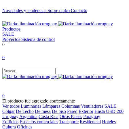
Novedades y tendencias
Sobre darko
Contacto
Productos
SALE
Proyectos
Sistema de control
0
0
0
El producto fue agregado correctamente
Ver todos
Luminarias
Lámparas
Columnas
Ventiladores
SALE
Colgar
De Techo
De mesa
De piso
Pared
Exterior
Hasta USD 200
Uruguay
Argentina
Costa Rica
Otros Países
Paraguay
Edificios
Espacios comerciales
Transporte
Residencial
Hoteles
Cultura
Oficinas