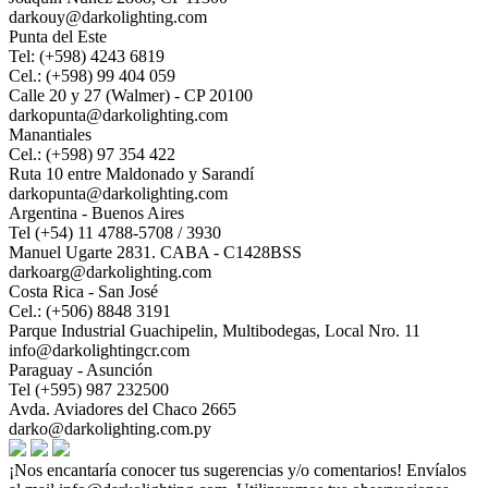
darkouy@darkolighting.com
Punta del Este
Tel: (+598) 4243 6819
Cel.: (+598) 99 404 059
Calle 20 y 27 (Walmer) - CP 20100
darkopunta@darkolighting.com
Manantiales
Cel.: (+598) 97 354 422
Ruta 10 entre Maldonado y Sarandí
darkopunta@darkolighting.com
Argentina - Buenos Aires
Tel (+54) 11 4788-5708 / 3930
Manuel Ugarte 2831. CABA - C1428BSS
darkoarg@darkolighting.com
Costa Rica - San José
Cel.: (+506) 8848 3191
Parque Industrial Guachipelin, Multibodegas, Local Nro. 11
info@darkolightingcr.com
Paraguay - Asunción
Tel (+595) 987 232500
Avda. Aviadores del Chaco 2665
darko@darkolighting.com.py
¡Nos encantaría conocer tus sugerencias y/o comentarios! Envíalos