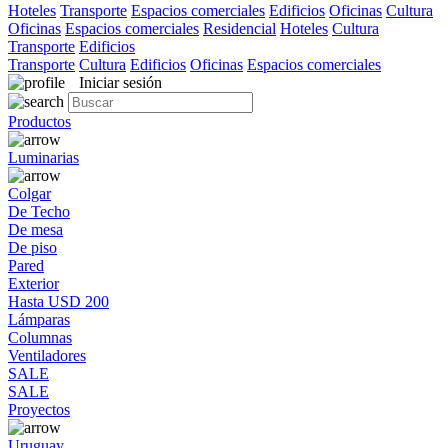
Hoteles
Transporte
Espacios comerciales
Edificios
Oficinas
Cultura
Oficinas
Espacios comerciales
Residencial
Hoteles
Cultura
Transporte
Edificios
Transporte
Cultura
Edificios
Oficinas
Espacios comerciales
Iniciar sesión
Productos
Luminarias
Colgar
De Techo
De mesa
De piso
Pared
Exterior
Hasta USD 200
Lámparas
Columnas
Ventiladores
SALE
SALE
Proyectos
Uruguay