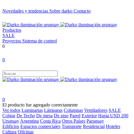
Novedades y tendencias
Sobre darko
Contacto
Productos
SALE
Proyectos
Sistema de control
0
0
0
El producto fue agregado correctamente
Ver todos
Luminarias
Lámparas
Columnas
Ventiladores
SALE
Colgar
De Techo
De mesa
De piso
Pared
Exterior
Hasta USD 200
Uruguay
Argentina
Costa Rica
Otros Países
Paraguay
Edificios
Espacios comerciales
Transporte
Residencial
Hoteles
Cultura
Oficinas