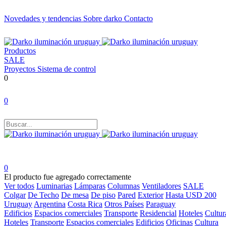
Novedades y tendencias
Sobre darko
Contacto
Productos
SALE
Proyectos
Sistema de control
0
0
0
El producto fue agregado correctamente
Ver todos
Luminarias
Lámparas
Columnas
Ventiladores
SALE
Colgar
De Techo
De mesa
De piso
Pared
Exterior
Hasta USD 200
Uruguay
Argentina
Costa Rica
Otros Países
Paraguay
Edificios
Espacios comerciales
Transporte
Residencial
Hoteles
Cultur
Hoteles
Transporte
Espacios comerciales
Edificios
Oficinas
Cultura