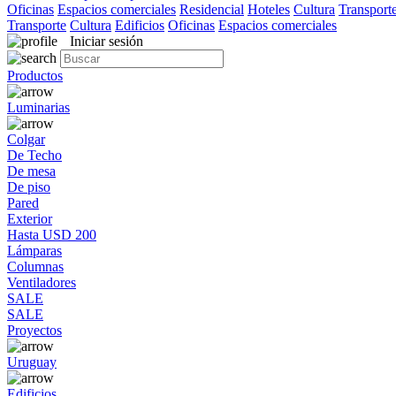
Oficinas
Espacios comerciales
Residencial
Hoteles
Cultura
Transport
Transporte
Cultura
Edificios
Oficinas
Espacios comerciales
Iniciar sesión
Productos
Luminarias
Colgar
De Techo
De mesa
De piso
Pared
Exterior
Hasta USD 200
Lámparas
Columnas
Ventiladores
SALE
SALE
Proyectos
Uruguay
Edificios