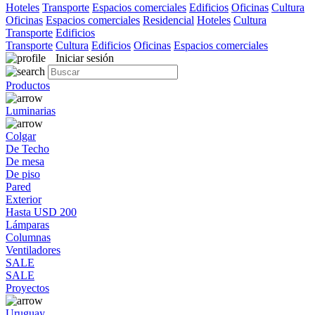
Hoteles
Transporte
Espacios comerciales
Edificios
Oficinas
Cultura
Oficinas
Espacios comerciales
Residencial
Hoteles
Cultura
Transporte
Edificios
Transporte
Cultura
Edificios
Oficinas
Espacios comerciales
Iniciar sesión
Productos
Luminarias
Colgar
De Techo
De mesa
De piso
Pared
Exterior
Hasta USD 200
Lámparas
Columnas
Ventiladores
SALE
SALE
Proyectos
Uruguay