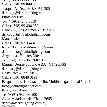
Cel.: (+598) 99 099 685
Joaquin Nuñez 2868, CP 11300
darkouy@darkolighting.com
Punta del Este
Tel: (+598) 4243 6819
Cel.: (+598) 99 404 059
Calle 20 y 27 (Walmer) - CP 20100
darkopunta@darkolighting.com
Manantiales
Cel.: (+598) 97 354 422
Ruta 10 entre Maldonado y Sarandí
darkopunta@darkolighting.com
Argentina - Buenos Aires
Tel (+54) 11 4788-5708 / 3930
Manuel Ugarte 2831. CABA - C1428BSS
darkoarg@darkolighting.com
Costa Rica - San José
Cel.: (+506) 8848 3191
Parque Industrial Guachipelin, Multibodegas, Local Nro. 11
info@darkolightingcr.com
Paraguay - Asunción
Tel (+595) 987 232500
Avda. Aviadores del Chaco 2665
darko@darkolighting.com.py