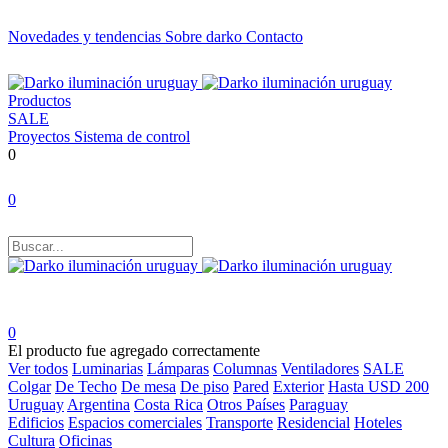
Novedades y tendencias
Sobre darko
Contacto
Productos
SALE
Proyectos
Sistema de control
0
0
0
El producto fue agregado correctamente
Ver todos
Luminarias
Lámparas
Columnas
Ventiladores
SALE
Colgar
De Techo
De mesa
De piso
Pared
Exterior
Hasta USD 200
Uruguay
Argentina
Costa Rica
Otros Países
Paraguay
Edificios
Espacios comerciales
Transporte
Residencial
Hoteles
Cultura
Oficinas