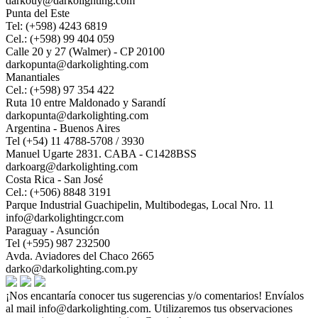
darkouy@darkolighting.com
Punta del Este
Tel: (+598) 4243 6819
Cel.: (+598) 99 404 059
Calle 20 y 27 (Walmer) - CP 20100
darkopunta@darkolighting.com
Manantiales
Cel.: (+598) 97 354 422
Ruta 10 entre Maldonado y Sarandí
darkopunta@darkolighting.com
Argentina - Buenos Aires
Tel (+54) 11 4788-5708 / 3930
Manuel Ugarte 2831. CABA - C1428BSS
darkoarg@darkolighting.com
Costa Rica - San José
Cel.: (+506) 8848 3191
Parque Industrial Guachipelin, Multibodegas, Local Nro. 11
info@darkolightingcr.com
Paraguay - Asunción
Tel (+595) 987 232500
Avda. Aviadores del Chaco 2665
darko@darkolighting.com.py
¡Nos encantaría conocer tus sugerencias y/o comentarios! Envíalos
al mail
info@darkolighting.com
. Utilizaremos tus observaciones