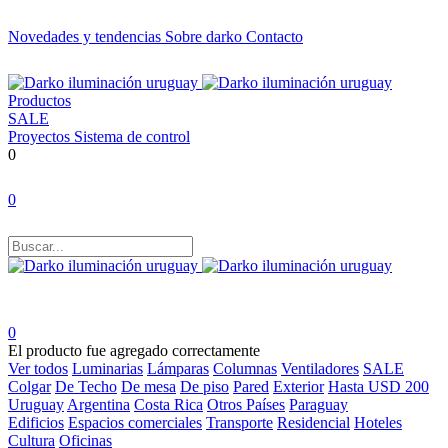
Novedades y tendencias
Sobre darko
Contacto
Productos
SALE
Proyectos
Sistema de control
0
0
0
El producto fue agregado correctamente
Ver todos
Luminarias
Lámparas
Columnas
Ventiladores
SALE
Colgar
De Techo
De mesa
De piso
Pared
Exterior
Hasta USD 200
Uruguay
Argentina
Costa Rica
Otros Países
Paraguay
Edificios
Espacios comerciales
Transporte
Residencial
Hoteles
Cultura
Oficinas