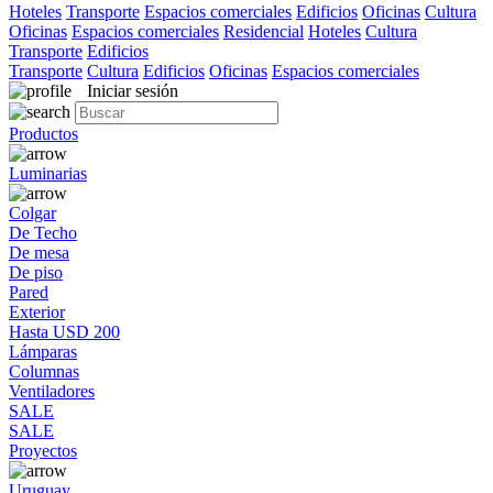
Hoteles
Transporte
Espacios comerciales
Edificios
Oficinas
Cultura
Oficinas
Espacios comerciales
Residencial
Hoteles
Cultura
Transporte
Edificios
Transporte
Cultura
Edificios
Oficinas
Espacios comerciales
Iniciar sesión
Productos
Luminarias
Colgar
De Techo
De mesa
De piso
Pared
Exterior
Hasta USD 200
Lámparas
Columnas
Ventiladores
SALE
SALE
Proyectos
Uruguay