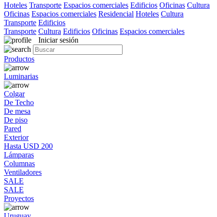
Hoteles
Transporte
Espacios comerciales
Edificios
Oficinas
Cultura
Oficinas
Espacios comerciales
Residencial
Hoteles
Cultura
Transporte
Edificios
Transporte
Cultura
Edificios
Oficinas
Espacios comerciales
Iniciar sesión
Productos
Luminarias
Colgar
De Techo
De mesa
De piso
Pared
Exterior
Hasta USD 200
Lámparas
Columnas
Ventiladores
SALE
SALE
Proyectos
Uruguay