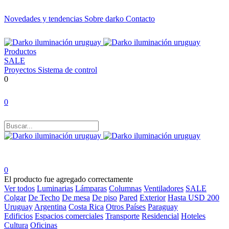
Novedades y tendencias
Sobre darko
Contacto
Productos
SALE
Proyectos
Sistema de control
0
0
0
El producto fue agregado correctamente
Ver todos
Luminarias
Lámparas
Columnas
Ventiladores
SALE
Colgar
De Techo
De mesa
De piso
Pared
Exterior
Hasta USD 200
Uruguay
Argentina
Costa Rica
Otros Países
Paraguay
Edificios
Espacios comerciales
Transporte
Residencial
Hoteles
Cultura
Oficinas