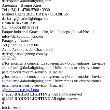
darkopunta@darkolighting.com
Argentina - Buenos Aires
Tel (+54) 11 4788-5708 / 3930
Manuel Ugarte 2831. CABA - C1428BSS
darkoarg@darkolighting.com
Costa Rica - San José
Cel.: (+506) 8848 3191
Parque Industrial Guachipelin, Multibodegas, Local Nro. 11
info@darkolightingcr.com
Paraguay - Asunción
Tel (+595) 987 232500
Avda. Aviadores del Chaco 2665
darko@darkolighting.com.py
¡Nos encantaría conocer tus sugerencias y/o comentarios! Envíalos
al mail
info@darkolighting.com
. Utilizaremos tus observaciones
para mejorar nuestro servicio. ¡Gracias!
¡Nos encantaría conocer tus sugerencias y/o comentarios! Envíalos
al mail
info@darkolighting.com
. Utilizaremos tus observaciones
para mejorar nuestro servicio. ¡Gracias!
@
2026 DARKO LIGHTING
- All rights reserved
@2026 DARKO LIGHTING
All rights reserved
×
Iniciar sesión